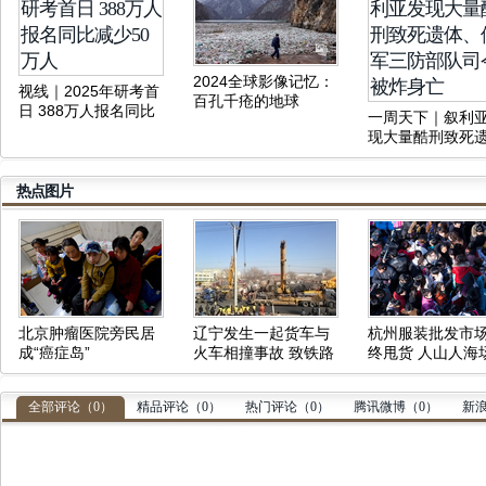
2024全球影像记忆：
视线｜2025年研考首
百孔千疮的地球
日 388万人报名同比
一周天下｜叙利
减少50万人
现大量酷刑致死
体、俄军三防部
令被炸身亡
热点图片
北京肿瘤医院旁民居
辽宁发生一起货车与
杭州服装批发市
成“癌症岛”
火车相撞事故 致铁路
终甩货 人山人海
中断
壮观
全部评论（
0
）
精品评论（
0
）
热门评论（
0
）
腾讯微博（
0
）
新