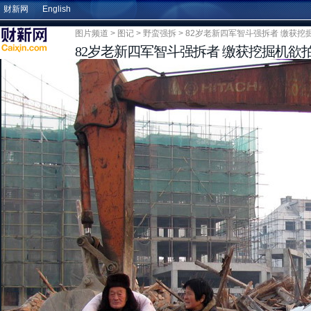
财新网
English
图片频道
>
图记
>
野蛮强拆
> 82岁老新四军智斗强拆者 缴获挖
82岁老新四军智斗强拆者 缴获挖掘机欲