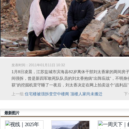
刘太香夫妇日夜守着这台无人认领的挖掘机。刘太香准备把挖掘机公开拍卖，既
发表时间：2011年01月11日 10:32
1月8日凌晨，江苏盐城市滨海县82岁离休干部刘太香家的两间房
间强拆，曾是新四军敢死队队员的刘太香抱病“出阵应战”，不明身
获”的挖掘机里守睡了一夜后，刘太香决定在网上拍卖这个“战利品
上一组:
住宅楼被强拆变空中楼阁 顶楼人家尚未搬迁
下
最新图片