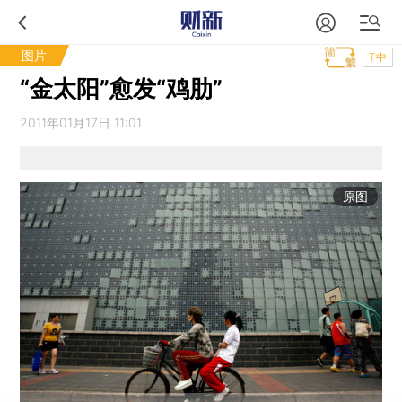
图片
T中
“金太阳”愈发“鸡肋”
2011年01月17日 11:01
原图