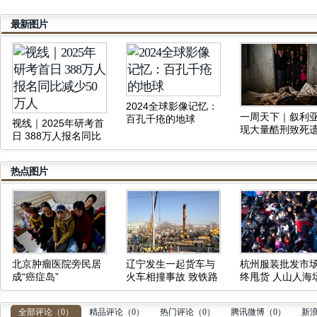
最新图片
2024全球影像记忆：
一周天下｜叙利
百孔千疮的地球
视线｜2025年研考首
现大量酷刑致死
日 388万人报名同比
体、俄军三防部
减少50万人
令被炸身亡
热点图片
北京肿瘤医院旁民居
辽宁发生一起货车与
杭州服装批发市
成“癌症岛”
火车相撞事故 致铁路
终甩货 人山人海
中断
壮观
全部评论（
0
）
精品评论（
0
）
热门评论（
0
）
腾讯微博（
0
）
新