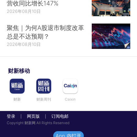
营收同比增长147%
2026年08月10日
聚焦｜为何A股退市制度改革
总是不达预期？
2026年08月10日
财新移动
财新
财新周刊
Caixin
登录
网页版
订阅电邮
|
|
Copyright 财新网 All Rights Reserved
App 内打开