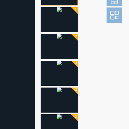
登
成为财新m
图片