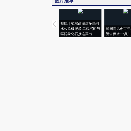
图片推荐
视线｜极端高温致多瑙河
水位跌破纪录 二战沉船与
韩国高温创百年
猛犸象化石接连露出
警告停止一切户