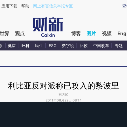
登
应用下载
帮助
网上有害信息举报专区
世界
观点
博客
图片
视频
Eng
源
健康
环科
民生
ESG
数字说
比较
中国改革
专题
利比亚反对派称已攻入的黎波里
东方IC
2011年08月22日 08:14