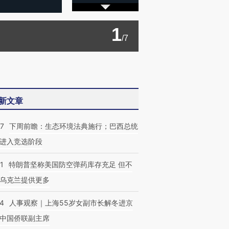
1
/7
新文章
07
下周前瞻：生态环境法典施行；巴西总统
进入竞选阶段
1
特朗普坚称美国防空弹药库存充足 但不
乌克兰提供更多
24
人事观察｜上海55岁女副市长解冬进京
中国侨联副主席