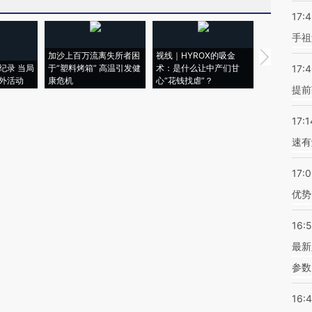
17:
手祖
加沙上百万流离失所者困
视线｜HYROX的吸金
马航飞行员
纪录 当局
于“塑料烤箱” 高温引发健
术：是什么让中产们甘
粒摇头丸 尿
17:
外活动
康危机
心“花钱找虐”？
毒品
提前
17:1
速有
17:
优势
16:
最新
参数
16: