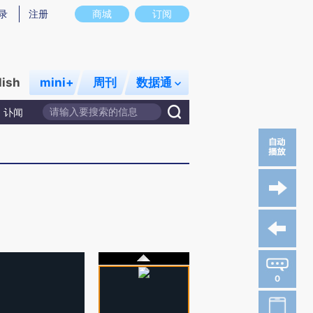
录
注册
商城
订阅
lish
mini+
周刊
数据通
讣闻
0