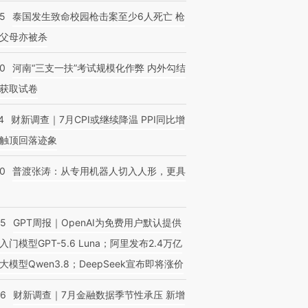
45
泰国发生致命校园枪击案至少6人死亡 枪
父母亦被杀
跨国走私7万
视线｜被称为“蟑螂”的印
视线｜“入侵”还是“人道危
检体内含3种
40
河南“三支一扶”考试规模化作弊 内外勾结
度Z世代 用街头抗争将教
机”？难民潮撕裂西班牙
秘鲁纳斯
育部长拱下台
飞地休达
13人遇难
获取试卷
4
财新调查｜7月CPI或继续降温 PPI同比增
触顶回落迹象
00
普渡张涛：从专用机器人切入人形，更具
55
GPT周报｜OpenAI为免费用户默认提供
入门模型GPT-5.6 Luna；阿里发布2.4万亿
大模型Qwen3.8；DeepSeek宣布即将涨价
46
财新调查｜7月金融数据季节性承压 新增