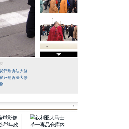
闻
员评刑诉法大修
员评刑诉法大修
物