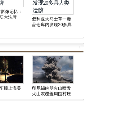
全球影像记忆：
坛大洗牌
叙利亚大马士革一毒
品仓库内发现20多具
人类遗骸
车撞上海美
印尼锡纳朋火山喷发
火山灰覆盖周围村庄