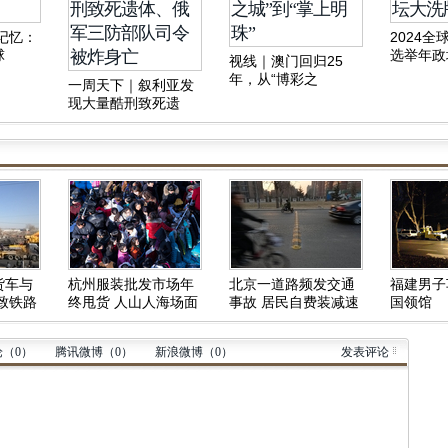
像记忆：
2024
球
选举年政
视线｜澳门回归25
年，从“博彩之
一周天下｜叙利亚发
城”到“掌上明珠”
现大量酷刑致死遗
体、俄军三防部队司
令被炸身亡
货车与
杭州服装批发市场年
北京一道路频发交通
福建男子
致铁路
终甩货 人山人海场面
事故 居民自费装减速
国领馆
壮观
带
论（
0
）
腾讯微博（
0
）
新浪微博（
0
）
发表评论