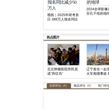
2024全球影
百孔千疮的地
视线｜2025年研考首
日 388万人报名同比
减少50万人
热点图片
北京肿瘤医院旁民居
辽宁发生一起
成“癌症岛”
火车相撞事故 
中断
全部评论（
0
）
精品评论（
0
）
热门评