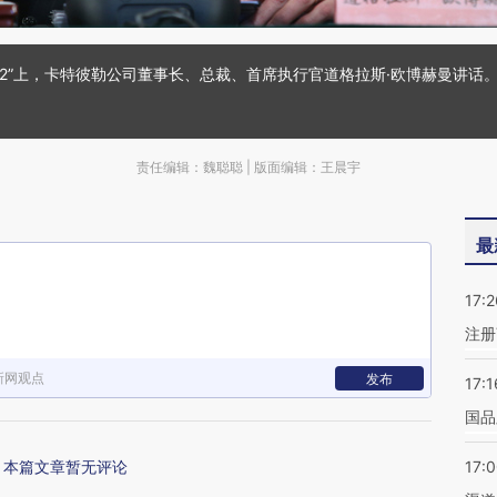
12”上，卡特彼勒公司董事长、总裁、首席执行官道格拉斯·欧博赫曼讲话。
责任编辑：魏聪聪 | 版面编辑：王晨宇
最
17:2
注册
新网观点
发布
17:1
国品
本篇文章暂无评论
17: