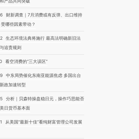
和产品共同突破
56
财新调查｜7月消费或有反弹、出口维持
 受哪些因素带动？
跨国走私7万
视线｜HYROX的吸金
视线｜被
检体内含3种
42
生态环境法典将施行 最高法明确新旧法
术：是什么让中产们甘
泽连斯基密集出访美英 索
度Z世代
心“花钱找虐”？
要防空导弹“救急”
育部长拱
与追责规则
0
看空消费的“三大误区”
59
中东局势催化东南亚能源焦虑 多国出台
新政加速转型
05
分析｜贝森特操盘稳日元，操作巧思能否
美日货币基本面
1
从美国“最新十佳”看纯财富管理公司发展