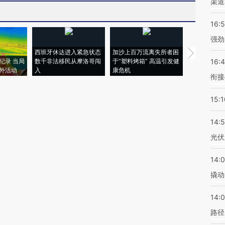
渠道
16:
强劲
西班牙休达进入紧急状态
加沙上百万流离失所者困
马航飞行员
纪录 当局
数千非法移民从摩洛哥闯
于“塑料烤箱” 高温引发健
粒摇头丸 尿
16:
外活动
入
康危机
毒品
衔接
15:1
14:
光伏
14:
撬动
14:0
路径