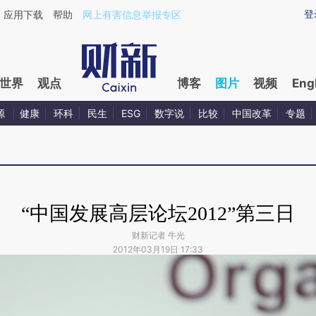
登
应用下载
帮助
网上有害信息举报专区
世界
观点
博客
图片
视频
Eng
源
健康
环科
民生
ESG
数字说
比较
中国改革
专题
“中国发展高层论坛2012”第三日
财新记者 牛光
2012年03月19日 17:33