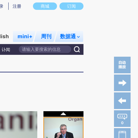
录
注册
商城
订阅
lish
mini+
周刊
数据通
讣闻
0