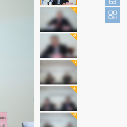
登
成为财新m
图片