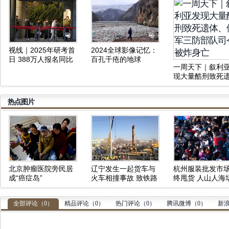
视线｜2025年研考首
2024全球影像记忆：
日 388万人报名同比
百孔千疮的地球
一周天下｜叙利
减少50万人
现大量酷刑致死
体、俄军三防部
令被炸身亡
热点图片
北京肿瘤医院旁民居
辽宁发生一起货车与
杭州服装批发市
成“癌症岛”
火车相撞事故 致铁路
终甩货 人山人海
中断
壮观
全部评论（
0
）
精品评论（
0
）
热门评论（
0
）
腾讯微博（
0
）
新