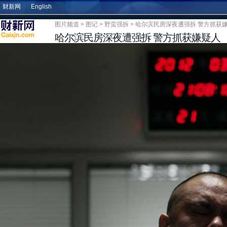
财新网
English
图片频道
>
图记
>
野蛮强拆
> 哈尔滨民房深夜遭强拆 警方抓获
哈尔滨民房深夜遭强拆 警方抓获嫌疑人