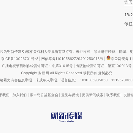
会向
18:
候任
权为财新传媒及/或相关权利人专属所有或持有。未经许可，禁止进行转载、摘编、
京ICP备10026701号-8
|
网信算备110105862729401250013号
|
京公网安备 11
广播电视节目制作经营许可证：京第01015号
|
出版物经营许可证：第直100013号
Copyright 财新网 All Rights Reserved 版权所有 复制必究
害信息举报、未成年人举报、谣言信息）：010-85905050 13195200605 举报邮
于我们
|
加入我们
|
啄木鸟公益基金会
|
意见与反馈
|
提供新闻线索
|
联系我们
|
友情