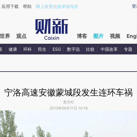
登
应用下载
帮助
网上有害信息举报专区
世界
观点
博客
图片
视频
Eng
源
健康
环科
民生
ESG
数字说
比较
中国改革
专题
宁洛高速安徽蒙城段发生连环车祸
东方IC
2012年06月11日 10:19