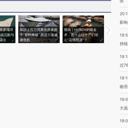
倍
20:1
影响
致多瑙河
加沙上百万流离失所者困
视线｜HYROX的吸金
马航飞行员
二战沉船与
于“塑料烤箱” 高温引发健
术：是什么让中产们甘
粒摇头丸 尿
19:5
露出
康危机
心“花钱找虐”？
毒品
持续
19:1
过7
19:1
能否
19:
大选
19:0