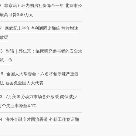
2
非京籍五环内购房社保降至一年 北京市公
最高可贷340万元
7
寒武纪上半年净利润同比翻倍 营收增速
跨国走私7万
视线｜被称为“蟑螂”的印
视线｜“入侵”还是“人道危
检体内含3种
放缓
度Z世代 用街头抗争将教
机”？难民潮撕裂西班牙
秘鲁纳斯
育部长拱下台
飞地休达
13人遇难
53
对话｜邱仁宗：临床研究参与者的安全永
第一位
06
全国人大常委会：六名将领涉嫌严重违
法 被罢免全国人大代表
43
7月美国劳动力市场意外放缓 岗位减少
3万个失业率降至4.1%
14
海外金融专才回流香港 外籍工作签证翻