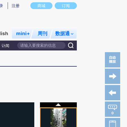
录
注册
商城
订阅
lish
mini+
周刊
数据通
讣闻
0