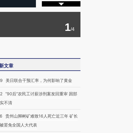
1
/4
新文章
09
美日联合干预汇率，为何影响了黄金
32
“90后”农民工讨薪涉刑案发回重审 因部
实不清
36
贵州山脚树矿难致16人死亡近三年 矿长
被罢免全国人大代表