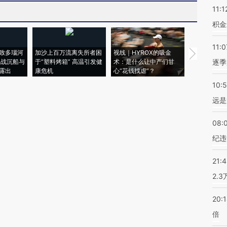
11:1
积金
11:0
致多瑙河
加沙上百万流离失所者困
视线｜HYROX的吸金
马航飞行员
二战沉船与
于“塑料烤箱” 高温引发健
术：是什么让中产们甘
粒摇头丸 尿
逐季
露出
康危机
心“花钱找虐”？
毒品
10:
远是
08:
纪违
21:
2.
20:
倍