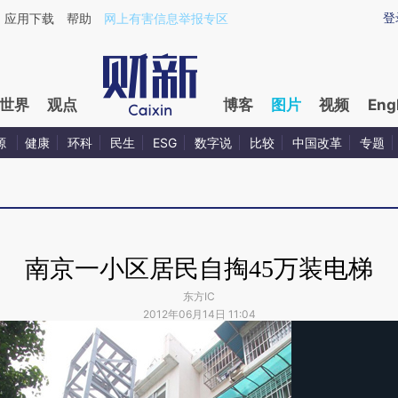
登
应用下载
帮助
网上有害信息举报专区
世界
观点
博客
图片
视频
Eng
源
健康
环科
民生
ESG
数字说
比较
中国改革
专题
南京一小区居民自掏45万装电梯
东方IC
2012年06月14日 11:04