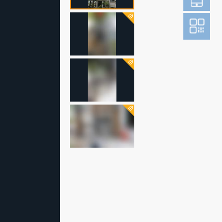
登
成为财新m
图片