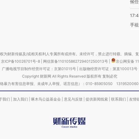
候任
17:
手祖
权为财新传媒及/或相关权利人专属所有或持有。未经许可，禁止进行转载、摘编、
京ICP备10026701号-8
|
网信算备110105862729401250013号
|
京公网安备 11
广播电视节目制作经营许可证：京第01015号
|
出版物经营许可证：第直100013号
Copyright 财新网 All Rights Reserved 版权所有 复制必究
害信息举报、未成年人举报、谣言信息）：010-85905050 13195200605 举报邮
于我们
|
加入我们
|
啄木鸟公益基金会
|
意见与反馈
|
提供新闻线索
|
联系我们
|
友情