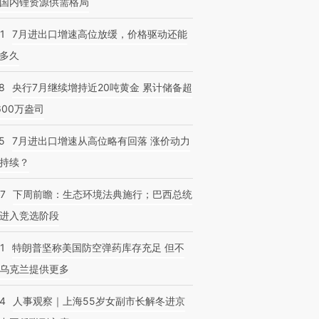
国内锂资源供需格局
1
7月进出口增速高位放缓，价格驱动还能
多久
跨国走私7万
视线｜被称为“蟑螂”的印
视线｜“入侵”还是“人道危
检体内含3种
8
央行7月继续增持近20吨黄金 累计储备超
度Z世代 用街头抗争将教
机”？难民潮撕裂西班牙
秘鲁纳斯
育部长拱下台
飞地休达
13人遇难
600万盎司
5
7月进出口增速从高位略有回落 涨价动力
持续？
07
下周前瞻：生态环境法典施行；巴西总统
进入竞选阶段
1
特朗普坚称美国防空弹药库存充足 但不
乌克兰提供更多
24
人事观察｜上海55岁女副市长解冬进京