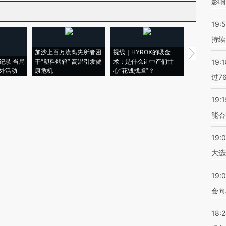
影响
19:5
持续
加沙上百万流离失所者困
视线｜HYROX的吸金
马航飞行员
纪录 当局
于“塑料烤箱” 高温引发健
术：是什么让中产们甘
粒摇头丸 尿
19:1
外活动
康危机
心“花钱找虐”？
毒品
过7
19:1
能否
19:
大选
19:0
会向
18: