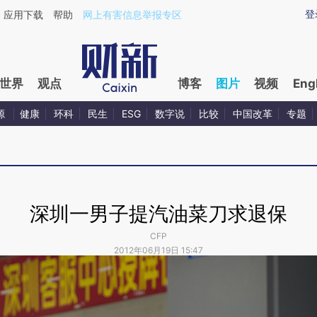
登
应用下载
帮助
网上有害信息举报专区
世界
观点
博客
图片
视频
Eng
源
健康
环科
民生
ESG
数字说
比较
中国改革
专题
深圳一男子提汽油菜刀求退保
CFP
2012年06月19日 15:47