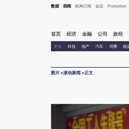
数据
我闻
机构订阅
会议
Promotion
首页
经济
金融
公司
政经
更多
科技
地产
汽车
消费
能
图片
>
滚动新闻
>
正文