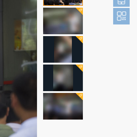
登
成为财新m
图片