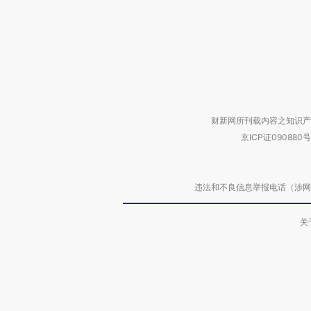
财新网所刊载内容之知识产
京ICP证090880号
违法和不良信息举报电话（涉网络暴力有
关