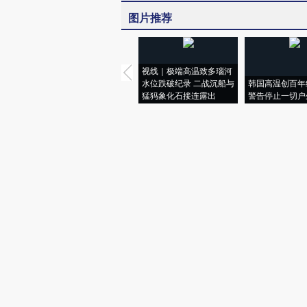
图片推荐
视线｜极端高温致多瑙河
水位跌破纪录 二战沉船与
韩国高温创百年
猛犸象化石接连露出
警告停止一切户