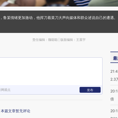
，鲁某情绪更加激动，他挥刀着菜刀大声向媒体和群众述说自己的遭遇。 南
责任编辑：魏聪聪 | 版面编辑：王晨宇
最
21:
2.
新网观点
发布
20:
倍
本篇文章暂无评论
20:1