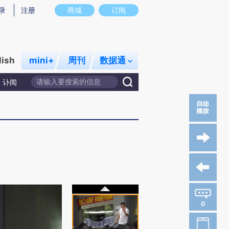
录
注册
商城
订阅
lish
mini+
周刊
数据通
讣闻
0