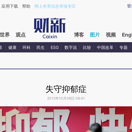
登
应用下载
帮助
网上有害信息举报专区
世界
观点
博客
图片
视频
Eng
源
健康
环科
民生
ESG
数字说
比较
中国改革
专题
失守抑郁症
2012年10月08日 08:41