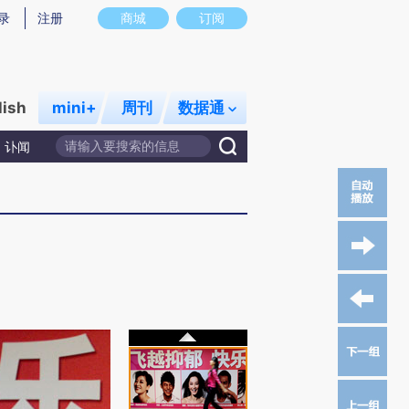
录
注册
商城
订阅
lish
mini+
周刊
数据通
讣闻