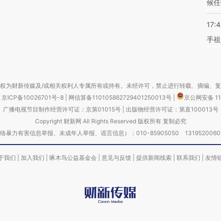
候任
17:
手祖
权为财新传媒及/或相关权利人专属所有或持有。未经许可，禁止进行转载、摘编、
京ICP备10026701号-8
|
网信算备110105862729401250013号
|
京公网安备 11
广播电视节目制作经营许可证：京第01015号
|
出版物经营许可证：第直100013号
Copyright 财新网 All Rights Reserved 版权所有 复制必究
害信息举报、未成年人举报、谣言信息）：010-85905050 13195200605 举报邮
于我们
|
加入我们
|
啄木鸟公益基金会
|
意见与反馈
|
提供新闻线索
|
联系我们
|
友情