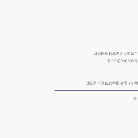
财新网所刊载内容之知识产
京ICP证090880号
违法和不良信息举报电话（涉网络暴力有
关