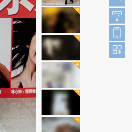
0
登
成为财新m
图片