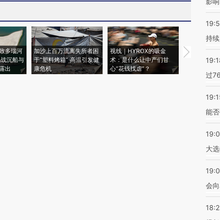
影响
19:5
持续
致多瑙河
加沙上百万流离失所者困
视线｜HYROX的吸金
马航飞行员
二战沉船与
于“塑料烤箱” 高温引发健
术：是什么让中产们甘
粒摇头丸 尿
19:1
露出
康危机
心“花钱找虐”？
毒品
过7
19:1
能否
19:
大选
19:0
会向
18: