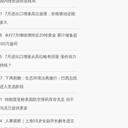
国内锂资源供需格局
1
7月进出口增速高位放缓，价格驱动还能
多久
跨国走私7万
视线｜被称为“蟑螂”的印
视线｜“入侵”还是“人道危
检体内含3种
8
央行7月继续增持近20吨黄金 累计储备超
度Z世代 用街头抗争将教
机”？难民潮撕裂西班牙
秘鲁纳斯
育部长拱下台
飞地休达
13人遇难
600万盎司
5
7月进出口增速从高位略有回落 涨价动力
持续？
07
下周前瞻：生态环境法典施行；巴西总统
进入竞选阶段
1
特朗普坚称美国防空弹药库存充足 但不
乌克兰提供更多
24
人事观察｜上海55岁女副市长解冬进京