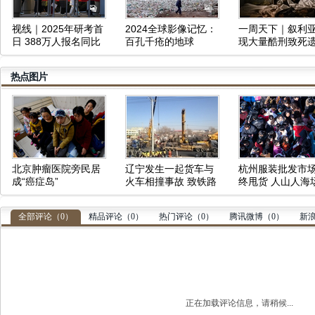
视线｜2025年研考首
2024全球影像记忆：
一周天下｜叙利
日 388万人报名同比
百孔千疮的地球
现大量酷刑致死
减少50万人
体、俄军三防部
令被炸身亡
热点图片
北京肿瘤医院旁民居
辽宁发生一起货车与
杭州服装批发市
成“癌症岛”
火车相撞事故 致铁路
终甩货 人山人海
中断
壮观
全部评论（
0
）
精品评论（
0
）
热门评论（
0
）
腾讯微博（
0
）
新
正在加载评论信息，请稍候...