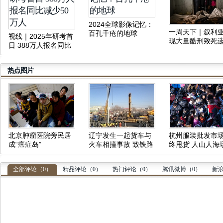
2024全球影像记忆：
一周天下｜叙利
百孔千疮的地球
视线｜2025年研考首
现大量酷刑致死
日 388万人报名同比
体、俄军三防部
减少50万人
令被炸身亡
热点图片
北京肿瘤医院旁民居
辽宁发生一起货车与
杭州服装批发市
成“癌症岛”
火车相撞事故 致铁路
终甩货 人山人海
中断
壮观
全部评论（
0
）
精品评论（
0
）
热门评论（
0
）
腾讯微博（
0
）
新