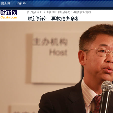
财新网
English
图片频道
>
滚动新闻
> 财新辩论：再救债务危机
财新辩论：再救债务危机