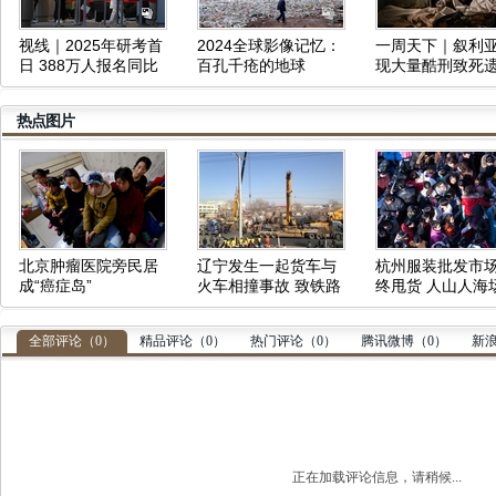
视线｜2025年研考首
2024全球影像记忆：
一周天下｜叙利
日 388万人报名同比
百孔千疮的地球
现大量酷刑致死
减少50万人
体、俄军三防部
令被炸身亡
热点图片
北京肿瘤医院旁民居
辽宁发生一起货车与
杭州服装批发市
成“癌症岛”
火车相撞事故 致铁路
终甩货 人山人海
中断
壮观
全部评论（
0
）
精品评论（
0
）
热门评论（
0
）
腾讯微博（
0
）
新
正在加载评论信息，请稍候...