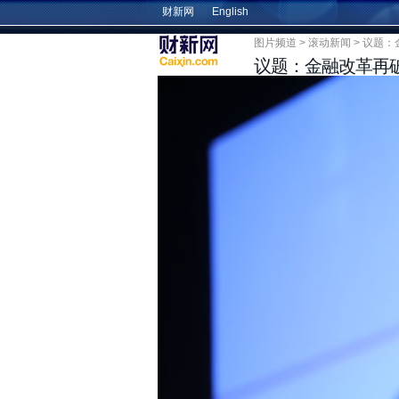
财新网
English
图片频道
>
滚动新闻
> 议题
议题：金融改革再