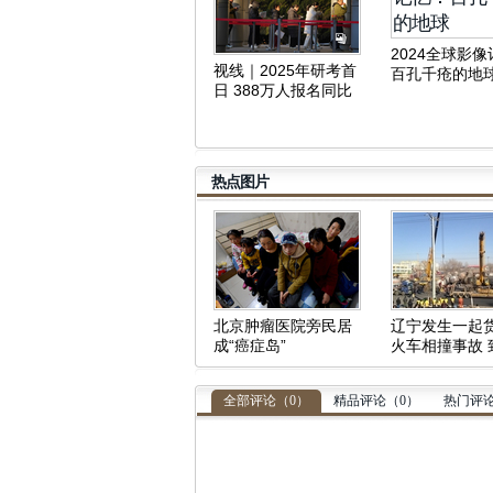
2024全球影
视线｜2025年研考首
百孔千疮的地
日 388万人报名同比
减少50万人
热点图片
北京肿瘤医院旁民居
辽宁发生一起
成“癌症岛”
火车相撞事故 
中断
全部评论（
0
）
精品评论（
0
）
热门评