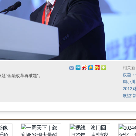
相关新
议题：
，议题“金融改革再破题”。
周小川
201
展望“