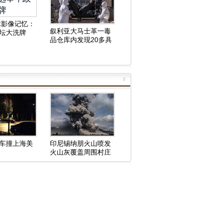
全球影像记忆：
叙利亚大马士革一毒
坛大洗牌
品仓库内发现20多具
人类遗骸
车撞上海美
印尼锡纳朋火山喷发
火山灰覆盖周围村庄