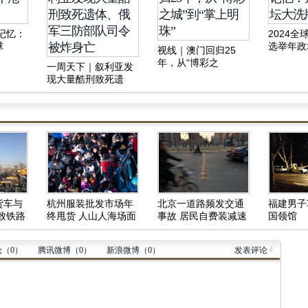
像记忆：
2024
球
选举年政
视线｜澳门回归25
年，从“博彩之
一周天下｜叙利亚发
城”到“掌上明珠”
现大量酷刑致死遗
体、俄军三防部队司
令被炸身亡
货车与
杭州服装批发市场年
北京一道路频发交通
福建男子
致铁路
终甩货 人山人海场面
事故 居民自费装减速
国领馆
壮观
带
论（
0
）
腾讯微博（
0
）
新浪微博（
0
）
发表评论