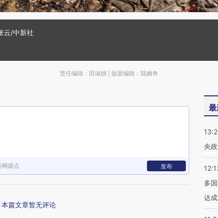
张云/中新社
责任编辑：田淑娟 | 版面编辑：陆婉奇
最
13:
央政
新网观点
发布
12:1
多国
达成
本篇文章暂无评论