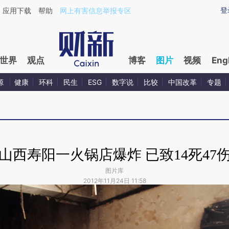
登
应用下载
帮助
网上有害信息举报专区
世界
观点
博客
图片
视频
Eng
源
健康
环科
民生
ESG
数字说
比较
中国改革
专题
山西寿阳一火锅店爆炸 已致14死47
图片库
2012年11月24日 11:58