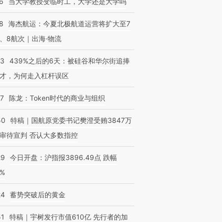
6
当大学教授变临时工，大学还是大学吗
8
海杰航运：今夏北极航道运营将扩大至7
、8航次｜出海·物流
OX的吸金
马航飞行员跨国走私7万
视线｜被称为“蟑螂”的印
让中产们甘
53
439%之后的6天：被硅谷和华尔街追捧
粒摇头丸 尿检体内含3种
度Z世代 用街头抗争将教
秘鲁纳斯
”？
毒品
育部长拱下台
13人遇难
才，为何走入杠杆误区
07
陈龙：Token时代的商业与组织
50
特稿｜国航原党委书记樊澄受贿3847万
审待宣判 否认大多数指控
29
今日开盘：沪指报3896.49点 跌幅
0%
24
蓄势突破后的黄金
51
特稿｜宇树发行市值610亿 先行者的加