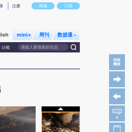
录
注册
商城
订阅
lish
mini+
周刊
数据通
讣闻
伤
0