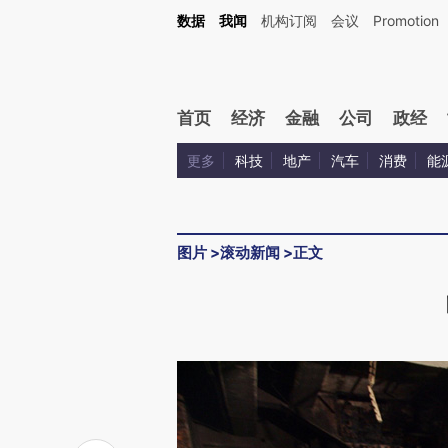
数据
我闻
机构订阅
会议
Promotion
首页
经济
金融
公司
政经
更多
科技
地产
汽车
消费
能
图片
>
滚动新闻
>
正文