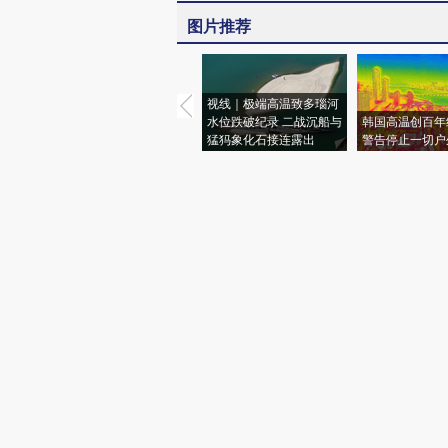
图片推荐
视线｜极端高温致多瑙河
水位跌破纪录 二战沉船与
韩国高温创百年
猛犸象化石接连露出
警告停止一切户