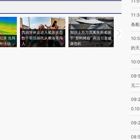
11:5
11:3
条船
西班牙休达进入紧急状态
加沙上百万流离失所者困
视线｜HYR
纪录 当局
数千非法移民从摩洛哥闯
于“塑料烤箱” 高温引发健
术：是什么
10:
外活动
入
康危机
心“花钱找虐
的天
10:
09:
元二
09:
0.1
09:
08: