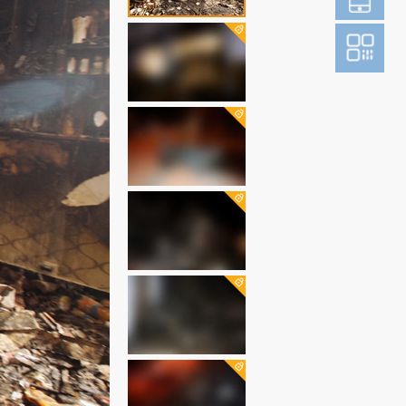
登
成为财新m
图片