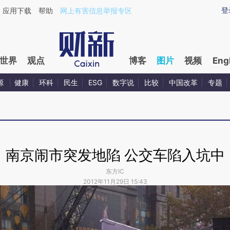
登
应用下载
帮助
网上有害信息举报专区
世界
观点
博客
图片
视频
Eng
源
健康
环科
民生
ESG
数字说
比较
中国改革
专题
南京闹市突发地陷 公交车陷入坑中
东方IC
2012年11月29日 15:43