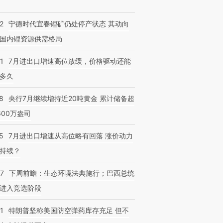
2
宁德时代宜春锂矿仍处停产状态 其动向
国内锂资源供需格局
跨国走私7万
视线｜被称为“蟑螂”的印
视线｜“入侵”还是“人道危
检体内含3种
1
7月进出口增速高位放缓，价格驱动还能
度Z世代 用街头抗争将教
机”？难民潮撕裂西班牙
秘鲁纳斯
育部长拱下台
飞地休达
13人遇难
多久
8
央行7月继续增持近20吨黄金 累计储备超
600万盎司
5
7月进出口增速从高位略有回落 涨价动力
持续？
07
下周前瞻：生态环境法典施行；巴西总统
进入竞选阶段
1
特朗普坚称美国防空弹药库存充足 但不