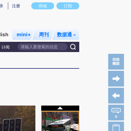
录
注册
商城
订阅
lish
mini+
周刊
数据通
讣闻
0