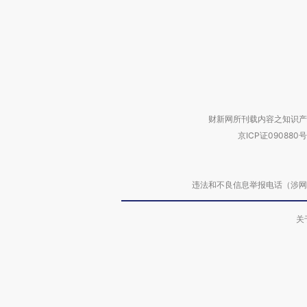
财新网所刊载内容之知识产
京ICP证090880号
违法和不良信息举报电话（涉网络暴力有
关