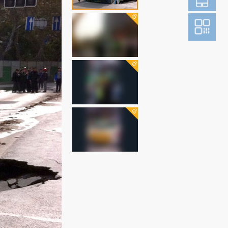
登
成为财新m
图片