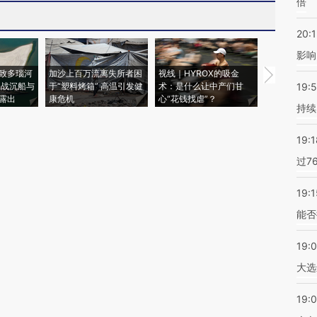
倍
20:1
影响
致多瑙河
加沙上百万流离失所者困
视线｜HYROX的吸金
马航飞行员
二战沉船与
于“塑料烤箱” 高温引发健
术：是什么让中产们甘
粒摇头丸 尿
19:5
露出
康危机
心“花钱找虐”？
毒品
持续
19:1
过7
19:1
能否
19:
大选
19:0