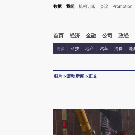
数据
我闻
机构订阅
会议
Promotion
首页
经济
金融
公司
政经
更多
科技
地产
汽车
消费
能
图片
>
滚动新闻
>
正文