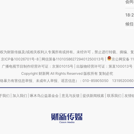
会向
18:
候任
权为财新传媒及/或相关权利人专属所有或持有。未经许可，禁止进行转载、摘编、
京ICP备10026701号-8
|
网信算备110105862729401250013号
|
京公网安备 11
广播电视节目制作经营许可证：京第01015号
|
出版物经营许可证：第直100013号
Copyright 财新网 All Rights Reserved 版权所有 复制必究
害信息举报、未成年人举报、谣言信息）：010-85905050 13195200605 举报邮
于我们
|
加入我们
|
啄木鸟公益基金会
|
意见与反馈
|
提供新闻线索
|
联系我们
|
友情