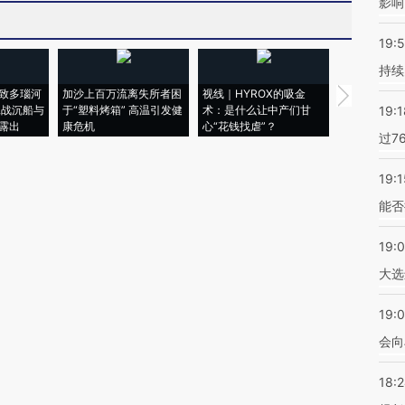
影响
19:5
持续
致多瑙河
加沙上百万流离失所者困
视线｜HYROX的吸金
马航飞行员
二战沉船与
于“塑料烤箱” 高温引发健
术：是什么让中产们甘
粒摇头丸 尿
19:1
露出
康危机
心“花钱找虐”？
毒品
过7
19:1
能否
19:
大选
19:0
会向
18: