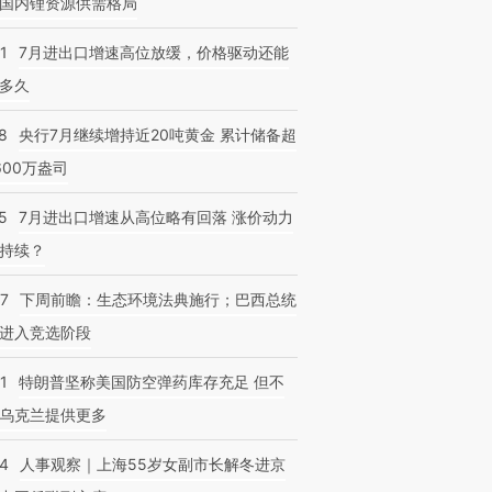
国内锂资源供需格局
1
7月进出口增速高位放缓，价格驱动还能
多久
跨国走私7万
视线｜被称为“蟑螂”的印
视线｜“入侵”还是“人道危
检体内含3种
8
央行7月继续增持近20吨黄金 累计储备超
度Z世代 用街头抗争将教
机”？难民潮撕裂西班牙
秘鲁纳斯
育部长拱下台
飞地休达
13人遇难
600万盎司
5
7月进出口增速从高位略有回落 涨价动力
持续？
07
下周前瞻：生态环境法典施行；巴西总统
进入竞选阶段
1
特朗普坚称美国防空弹药库存充足 但不
乌克兰提供更多
24
人事观察｜上海55岁女副市长解冬进京