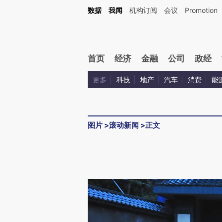
数据
我闻
机构订阅
会议
Promotion
首页
经济
金融
公司
政经
更多
科技
地产
汽车
消费
能
图片
>
滚动新闻
>
正文