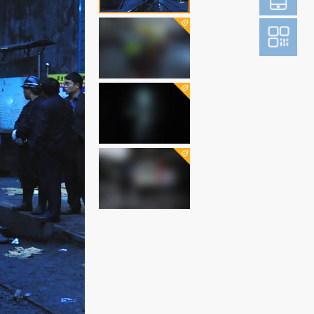
登
成为财新m
图片