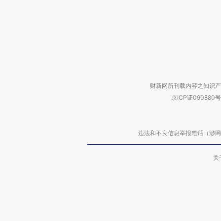
财新网所刊载内容之知识产
京ICP证090880号
违法和不良信息举报电话（涉网络暴力有
关