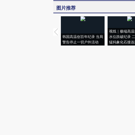
图片推荐
视线｜极端高温
韩国高温创百年纪录 当局
水位跌破纪录 
警告停止一切户外活动
猛犸象化石接连