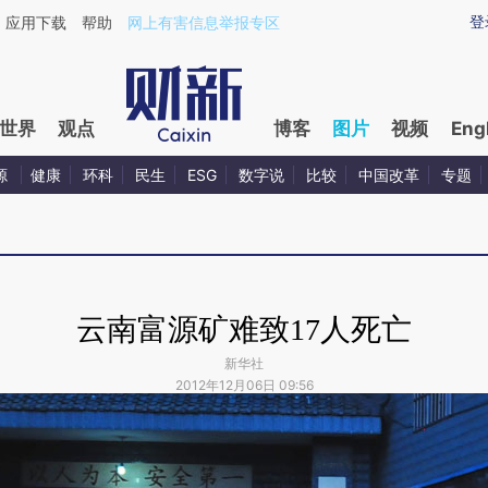
登
应用下载
帮助
网上有害信息举报专区
世界
观点
博客
图片
视频
Eng
源
健康
环科
民生
ESG
数字说
比较
中国改革
专题
云南富源矿难致17人死亡
新华社
2012年12月06日 09:56