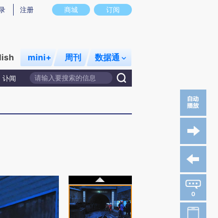
录
注册
商城
订阅
lish
mini+
周刊
数据通
讣闻
0