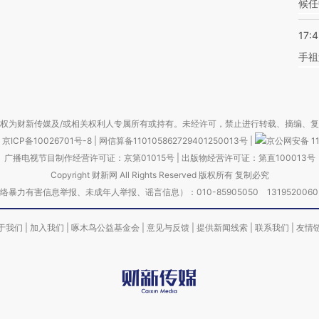
候任
17:
手祖
权为财新传媒及/或相关权利人专属所有或持有。未经许可，禁止进行转载、摘编、
京ICP备10026701号-8
|
网信算备110105862729401250013号
|
京公网安备 11
广播电视节目制作经营许可证：京第01015号
|
出版物经营许可证：第直100013号
Copyright 财新网 All Rights Reserved 版权所有 复制必究
害信息举报、未成年人举报、谣言信息）：010-85905050 13195200605 举报邮
于我们
|
加入我们
|
啄木鸟公益基金会
|
意见与反馈
|
提供新闻线索
|
联系我们
|
友情