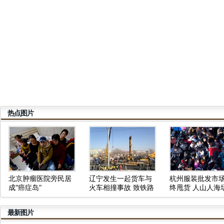
热点图片
北京肿瘤医院旁民居
辽宁发生一起货车与
杭州服装批发市
成“癌症岛”
火车相撞事故 致铁路
终甩货 人山人海
中断
壮观
最新图片