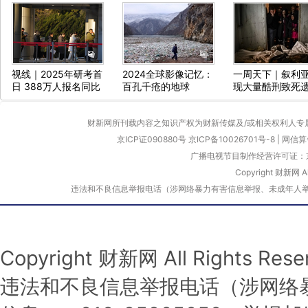
视线｜2025年研考首
2024全球影像记忆：
一周天下｜叙利
日 388万人报名同比
百孔千疮的地球
现大量酷刑致死
减少50万人
体、俄军三防部
令被炸身亡
财新网所刊载内容之知识产权为财新传媒及/或相关权利人专
京ICP证090880号
京ICP备10026701号-8
|
网信算备
广播电视节目制作经营许可证：京
Copyright 财新网 
违法和不良信息举报电话（涉网络暴力有害信息举报、未成年人举报、谣言信息）
Copyright 财新网 All Rights 
违法和不良信息举报电话（涉网络