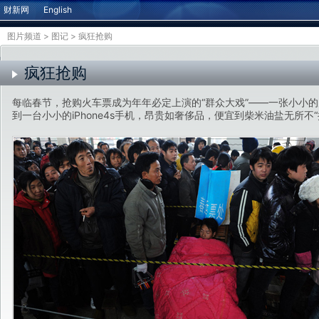
财新网
English
图片频道
>
图记
>
疯狂抢购
疯狂抢购
每临春节，抢购火车票成为年年必定上演的“群众大戏”——一张小小
到一台小小的iPhone4s手机，昂贵如奢侈品，便宜到柴米油盐无所不