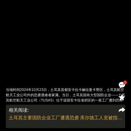
2
当地时间2024年10月23日，土耳其首都安卡拉卡赫拉曼卡赞区，土耳其航空
航天工业公司外的恐袭遇难者家属。当日，土耳其国有大型国防企业——土耳
其航空航天工业公司（TUSAS）位于该国安卡拉省郊区的一座工厂遭到恐怖
袭击，造成5人死亡，22人受伤，另有两名恐怖分子被击毙。作为回应，土耳
相关阅读:
其空军同日晚些时候对伊拉克和叙利亚境内的“库尔德工人党”武装力量实施了
空袭打击。土耳其航空航天工业公司是土耳其最重要的国防和航空公司之一，
土耳其主要国防企业工厂遭遇恐袭 库尔德工人党被指幕后黑手
建立于1973年。该公司专门从事设计、制造并组装民用和军用飞机、无人机
以及其他国防工业和太空系统。图：视觉中国