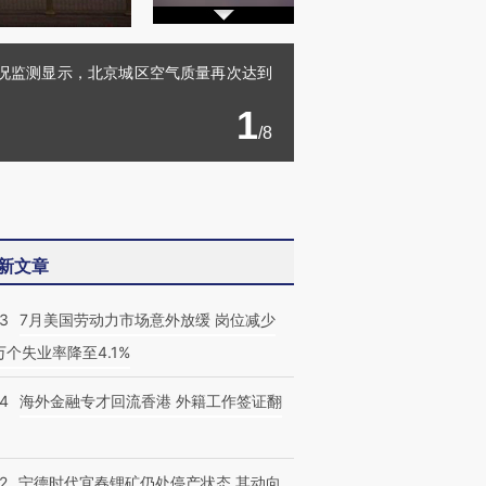
实况监测显示，北京城区空气质量再次达到
1
/8
新文章
43
7月美国劳动力市场意外放缓 岗位减少
3万个失业率降至4.1%
14
海外金融专才回流香港 外籍工作签证翻
2
宁德时代宜春锂矿仍处停产状态 其动向