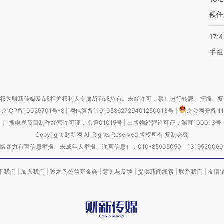
候任
17:
手祖
权为财新传媒及/或相关权利人专属所有或持有。未经许可，禁止进行转载、摘编、
京ICP备10026701号-8
|
网信算备110105862729401250013号
|
京公网安备 11
广播电视节目制作经营许可证：京第01015号
|
出版物经营许可证：第直100013号
Copyright 财新网 All Rights Reserved 版权所有 复制必究
害信息举报、未成年人举报、谣言信息）：010-85905050 13195200605 举报邮
于我们
|
加入我们
|
啄木鸟公益基金会
|
意见与反馈
|
提供新闻线索
|
联系我们
|
友情