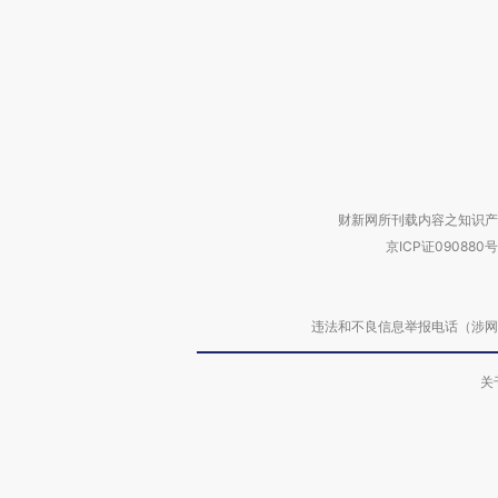
财新网所刊载内容之知识产
京ICP证090880号
违法和不良信息举报电话（涉网络暴力有
关