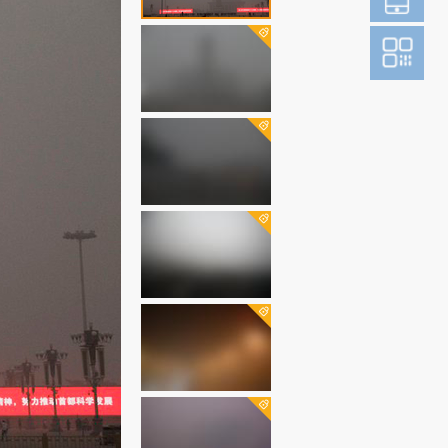
登
成为财新m
图片