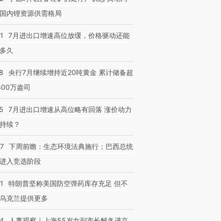
国内锂资源供需格局
1
7月进出口增速高位放缓，价格驱动还能
多久
跨国走私7万
视线｜被称为“蟑螂”的印
视线｜“入侵”还是“人道危
检体内含3种
8
央行7月继续增持近20吨黄金 累计储备超
度Z世代 用街头抗争将教
机”？难民潮撕裂西班牙
秘鲁纳斯
育部长拱下台
飞地休达
13人遇难
600万盎司
5
7月进出口增速从高位略有回落 涨价动力
持续？
07
下周前瞻：生态环境法典施行；巴西总统
进入竞选阶段
1
特朗普坚称美国防空弹药库存充足 但不
乌克兰提供更多
24
人事观察｜上海55岁女副市长解冬进京