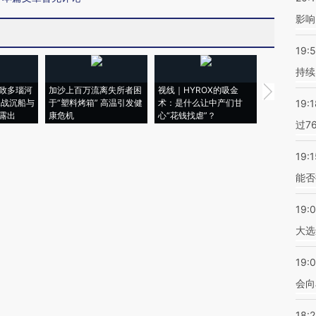
影响
19:5
持续
致多瑙河
加沙上百万流离失所者困
视线｜HYROX的吸金
马航飞行员
二战沉船与
于“塑料烤箱” 高温引发健
术：是什么让中产们甘
粒摇头丸 尿
19:1
露出
康危机
心“花钱找虐”？
毒品
过7
19:1
能否
19:
大选
19:0
会向
18: