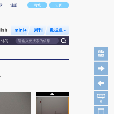
录
注册
商城
订阅
lish
mini+
周刊
数据通
讣闻
染
0