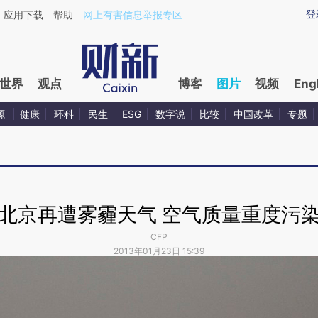
登
应用下载
帮助
网上有害信息举报专区
世界
观点
博客
图片
视频
Eng
源
健康
环科
民生
ESG
数字说
比较
中国改革
专题
北京再遭雾霾天气 空气质量重度污
CFP
2013年01月23日 15:39