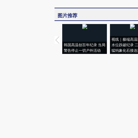
图片推荐
视线｜极端高温
韩国高温创百年纪录 当局
水位跌破纪录 
警告停止一切户外活动
猛犸象化石接连