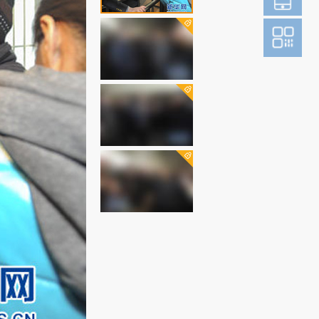
登
成为财新m
图片