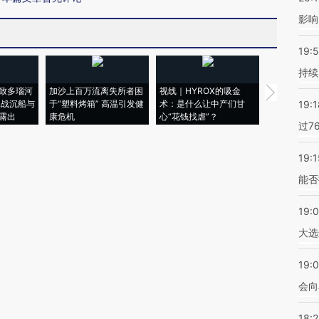
影响
19:5
持续
致多瑙河
加沙上百万流离失所者困
视线｜HYROX的吸金
马航飞行员
二战沉船与
于“塑料烤箱” 高温引发健
术：是什么让中产们甘
粒摇头丸 尿
19:1
露出
康危机
心“花钱找虐”？
毒品
过7
19:1
能否
19:
大选
19:0
会向
18: