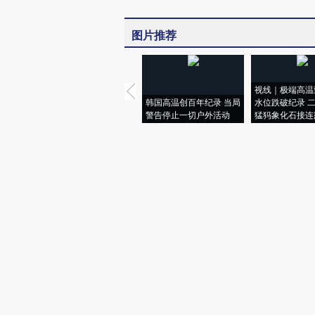
图片推荐
视线｜极端高温
韩国高温创百年纪录 当局
水位跌破纪录 
警告停止一切户外活动
猛犸象化石接连