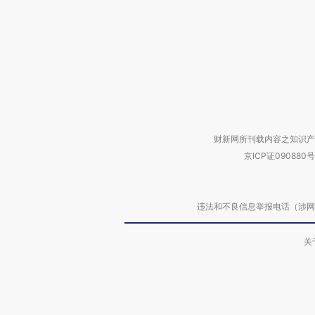
财新网所刊载内容之知识产
京ICP证090880号
违法和不良信息举报电话（涉网络暴力有
关