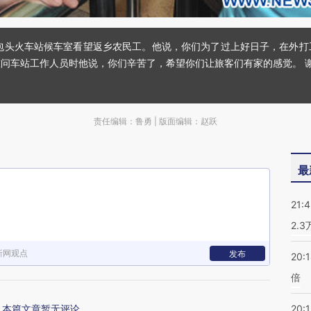
古包头火车站候车室看望返乡农民工。他说，你们为了过上好日子，在外打
问车站工作人员时他说，你们辛苦了，希望你们让旅客们有家的感觉。 谢
责任编辑：鲁勇 | 版面编辑：赵跃
最
21:
2.
新网观点
发布
20:
倍
本篇文章暂无评论
20:1