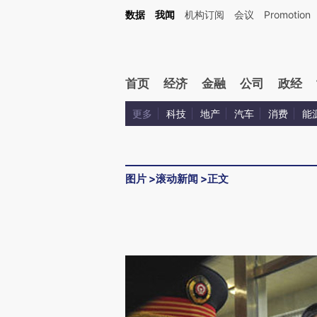
数据
我闻
机构订阅
会议
Promotion
首页
经济
金融
公司
政经
更多
科技
地产
汽车
消费
能
图片
>
滚动新闻
>
正文