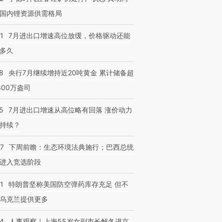
国内锂资源供需格局
1
7月进出口增速高位放缓，价格驱动还能
多久
跨国走私7万
视线｜被称为“蟑螂”的印
视线｜“入侵”还是“人道危
检体内含3种
8
央行7月继续增持近20吨黄金 累计储备超
度Z世代 用街头抗争将教
机”？难民潮撕裂西班牙
秘鲁纳斯
育部长拱下台
飞地休达
13人遇难
600万盎司
5
7月进出口增速从高位略有回落 涨价动力
持续？
07
下周前瞻：生态环境法典施行；巴西总统
进入竞选阶段
1
特朗普坚称美国防空弹药库存充足 但不
乌克兰提供更多
24
人事观察｜上海55岁女副市长解冬进京