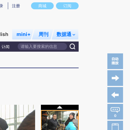
录
注册
商城
订阅
lish
mini+
周刊
数据通
讣闻
0