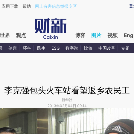
登
应用下载
帮助
网上有害信息举报专区
世界
观点
博客
图片
视频
Eng
源
健康
环科
民生
ESG
数字说
比较
中国改革
专题
李克强包头火车站看望返乡农民工
新华社
2013年02月04日 09:14