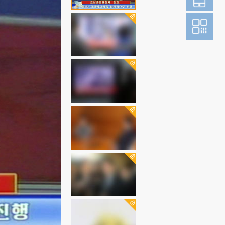
登
成为财新m
图片