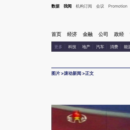
数据
我闻
机构订阅
会议
Promotion
首页
经济
金融
公司
政经
更多
科技
地产
汽车
消费
能
图片
>
滚动新闻
>
正文