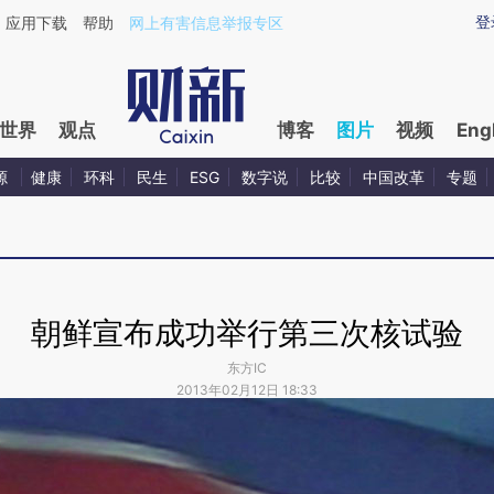
登
应用下载
帮助
网上有害信息举报专区
世界
观点
博客
图片
视频
Eng
源
健康
环科
民生
ESG
数字说
比较
中国改革
专题
朝鲜宣布成功举行第三次核试验
东方IC
2013年02月12日 18:33