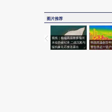
图片推荐
视线｜极端高温致多瑙河
水位跌破纪录 二战沉船与
韩国高温创百年
猛犸象化石接连露出
警告停止一切户