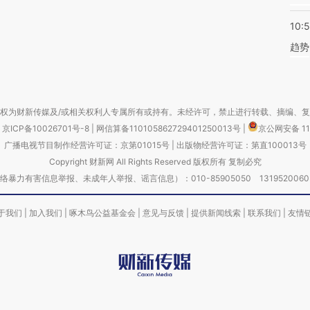
10:
趋势
权为财新传媒及/或相关权利人专属所有或持有。未经许可，禁止进行转载、摘编、
京ICP备10026701号-8
|
网信算备110105862729401250013号
|
京公网安备 11
广播电视节目制作经营许可证：京第01015号
|
出版物经营许可证：第直100013号
Copyright 财新网 All Rights Reserved 版权所有 复制必究
害信息举报、未成年人举报、谣言信息）：010-85905050 13195200605 举报邮
于我们
|
加入我们
|
啄木鸟公益基金会
|
意见与反馈
|
提供新闻线索
|
联系我们
|
友情