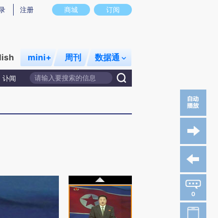
录
注册
商城
订阅
lish
mini+
周刊
数据通
讣闻
0