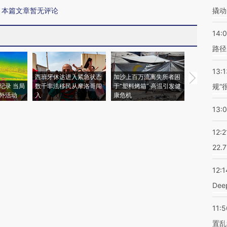
本篇文章暂无评论
撬动
14:0
路径
13:1
西班牙休达进入紧急状态
加沙上百万流离失所者困
马航飞行员
纪录 当局
数千非法移民从摩洛哥闯
于“塑料烤箱” 高温引发健
粒摇头丸 尿
规”
外活动
入
康危机
毒品
13:
12:2
22.
12:1
De
11:5
置乱