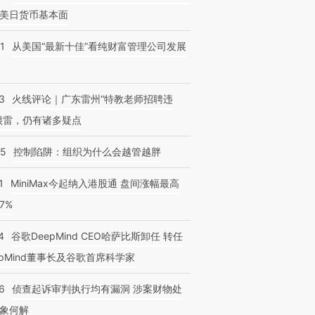
美日货币基本面
1
从美国“最新十佳”看纯财富管理公司发展
3
火线评论｜广东雷州“特教老师招聘违
跨国走私7万
视线｜HYROX的吸金
视线｜被
检体内含3种
很雷，仍有诸多疑点
术：是什么让中产们甘
泽连斯基密集出访美英 索
度Z世代
心“花钱找虐”？
要防空导弹“救急”
育部长拱
05
控制陷阱：组织为什么会越管越胖
1
MiniMax今起纳入港股通 盘间涨幅最高
77%
4
谷歌DeepMind CEO哈萨比斯卸任 转任
epMind董事长及谷歌首席科学家
6
侦查起诉审判执行均有漏洞 涉案财物处
象何解