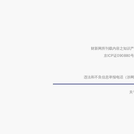
财新网所刊载内容之知识产
京ICP证090880号
违法和不良信息举报电话（涉网络暴力有
关