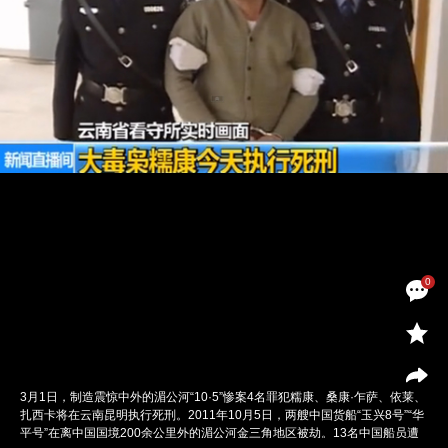
0
3月1日，制造震惊中外的湄公河“10·5”惨案4名罪犯糯康、桑康·乍萨、依莱、
扎西卡将在云南昆明执行死刑。2011年10月5日，两艘中国货船“玉兴8号”“华
平号”在离中国国境200余公里外的湄公河金三角地区被劫。13名中国船员遭