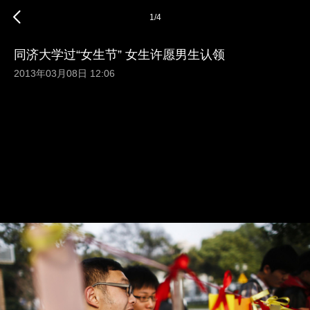
1
/
4
同济大学过“女生节” 女生许愿男生认领
2013年03月08日 12:06