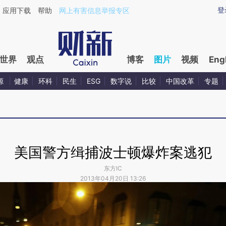
登
应用下载
帮助
网上有害信息举报专区
世界
观点
博客
图片
视频
Eng
源
健康
环科
民生
ESG
数字说
比较
中国改革
专题
美国警方缉捕波士顿爆炸案逃犯
东方IC
2013年04月20日 13:26