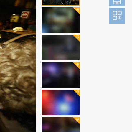
登
成为财新m
图片