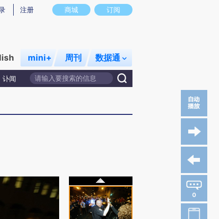
录
注册
商城
订阅
lish
mini+
周刊
数据通
讣闻
0