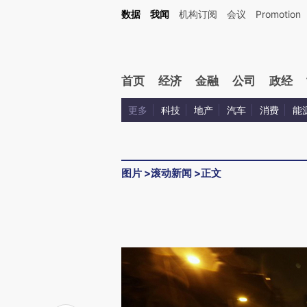
数据
我闻
机构订阅
会议
Promotion
首页
经济
金融
公司
政经
更多
科技
地产
汽车
消费
能
图片
>
滚动新闻
>
正文