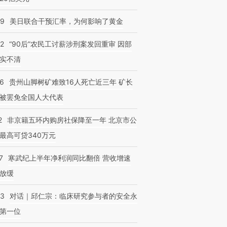
09
美日联合干预汇率，为何影响了黄金
32
“90后”农民工讨薪涉刑案发回重审 因部
实不清
跨国走私7万
视线｜被称为“蟑螂”的印
视线｜“入侵”还是“人道危
检体内含3种
度Z世代 用街头抗争将教
机”？难民潮撕裂西班牙
秘鲁纳斯
36
贵州山脚树矿难致16人死亡近三年 矿长
育部长拱下台
飞地休达
13人遇难
被罢免全国人大代表
2
非京籍五环内购房社保降至一年 北京市公
最高可贷340万元
7
寒武纪上半年净利润同比翻倍 营收增速
放缓
53
对话｜邱仁宗：临床研究参与者的安全永
第一位