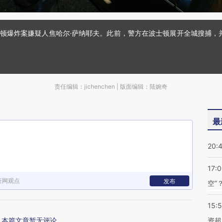
士顿爆炸案嫌疑人焦哈尔·萨纳耶夫。此前，警方在波士顿展开全城搜捕，
责任编辑：jichenchen | 版面编辑：陆婉奇
最
20:
17:
新网观点
发布
空”
15:
本篇文章暂无评论
资超