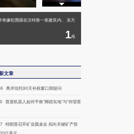
并将嫌犯围困在沃特敦一座建筑内。 东方
1
/6
新文章
46
离岸信托90天补税窗口期疑问
00
普渡机器人如何平衡“脚踏实地”与“仰望星
？
57
特朗普召开矿业圆桌会 拟向关键矿产投
20亿美元