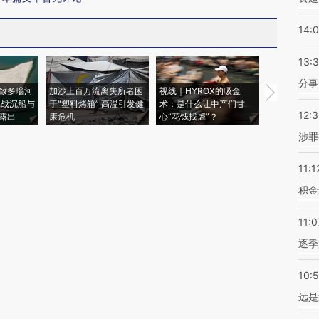
14:
13:
分事
致多瑙河
加沙上百万流离失所者困
视线｜HYROX的吸金
马航飞行员
二战沉船与
于“塑料烤箱” 高温引发健
术：是什么让中产们甘
粒摇头丸 尿
12:
露出
康危机
心“花钱找虐”？
毒品
涉罪
11:1
积金
11:0
逐季
10:
远是