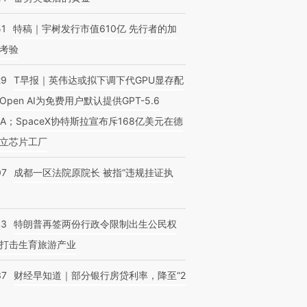
51
特稿｜宇树发行市值610亿 先行者的加
考验
29
T早报｜英伟达或拟下调下代GPU显存配
OX的吸金
马航飞行员跨国走私7万
视线｜被称为“蟑螂”的印
让中产们甘
Open AI为免费用户默认提供GPT-5.6
粒摇头丸 尿检体内含3种
度Z世代 用街头抗争将教
秘鲁纳斯
”？
毒品
育部长拱下台
13人遇难
NA；SpaceX协特斯拉宣布斥168亿美元在德
立芯片工厂
07
成都一区法院原院长 被指“违规挂证执
43
特朗普再签两份行政令限制出生公民权
打击生育旅游产业
37
财经早知道｜部分银行房贷利率，降至“2