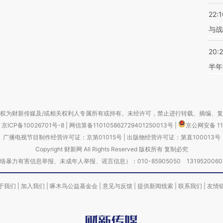
22:1
与战
20:
半年
权为财新传媒及/或相关权利人专属所有或持有。未经许可，禁止进行转载、摘编、
京ICP备10026701号-8
|
网信算备110105862729401250013号
|
京公网安备 11
广播电视节目制作经营许可证：京第01015号
|
出版物经营许可证：第直100013号
Copyright 财新网 All Rights Reserved 版权所有 复制必究
害信息举报、未成年人举报、谣言信息）：010-85905050 13195200605 举报邮
于我们
|
加入我们
|
啄木鸟公益基金会
|
意见与反馈
|
提供新闻线索
|
联系我们
|
友情