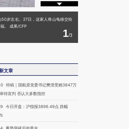
为50岁左右。27日，这家人将山龟移交给
 成果/CFP
1
/3
新文章
50
特稿｜国航原党委书记樊澄受贿3847万
审待宣判 否认大多数指控
29
今日开盘：沪指报3896.49点 跌幅
0%
24
蓄势突破后的黄金