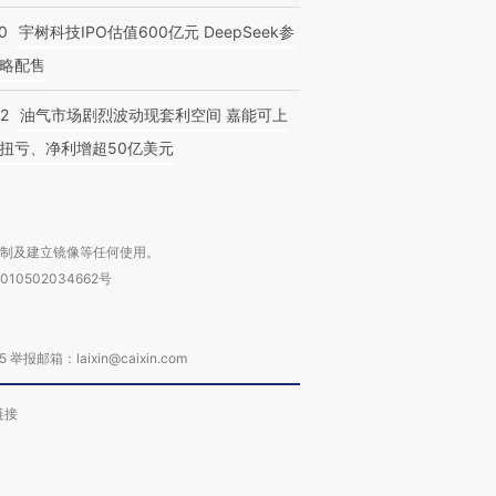
0
宇树科技IPO估值600亿元 DeepSeek参
略配售
22
油气市场剧烈波动现套利空间 嘉能可上
扭亏、净利增超50亿美元
复制及建立镜像等任何使用。
010502034662号
箱：laixin@caixin.com
链接