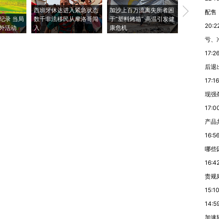
西班牙休达进入紧急状态
加沙上百万流离失所者困
视线｜HYR
配售
纪录 当局
数千非法移民从摩洛哥闯
于“塑料烤箱” 高温引发健
术：是什么
20:2
外活动
入
康危机
心“花钱找虐
亏、
17:2
后退
17:16
现强
17:0
产品
16:5
哪些
16:4
责规
15:1
14:5
加速