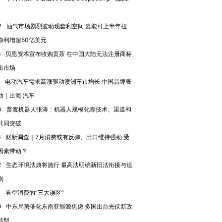
OX的吸金
马航飞行员跨国走私7万
视线｜被称为“蟑螂”的印
让中产们甘
粒摇头丸 尿检体内含3种
度Z世代 用街头抗争将教
秘鲁纳斯
2
油气市场剧烈波动现套利空间 嘉能可上半年扭
”？
毒品
育部长拱下台
13人遇难
净利增超50亿美元
6
贝恩资本宣布收购贡茶 在中国大陆无法注册商标
出市场
电动汽车需求高涨驱动澳洲车市增长 中国品牌表
劲｜出海·汽车
0
普渡机器人张涛：机器人规模化靠技术、渠道和
共同突破
6
财新调查｜7月消费或有反弹、出口维持强劲 受
因素带动？
2
生态环境法典将施行 最高法明确新旧法衔接与追
则
0
看空消费的“三大误区”
9
中东局势催化东南亚能源焦虑 多国出台光伏新政
转型