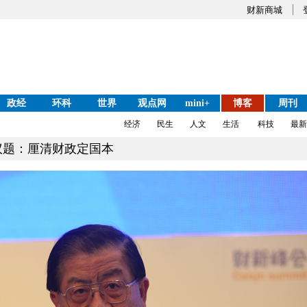
财新商城
政经
环科
世界
观点网
mini+
博客
周刊
经济
民生
人文
生活
科技
最新
议题：厘清财政定国本