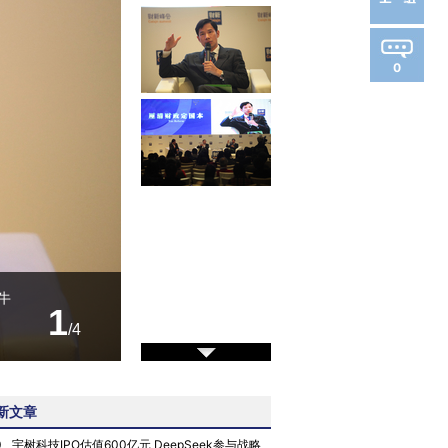
0
牛
1
/4
新文章
0
宇树科技IPO估值600亿元 DeepSeek参与战略