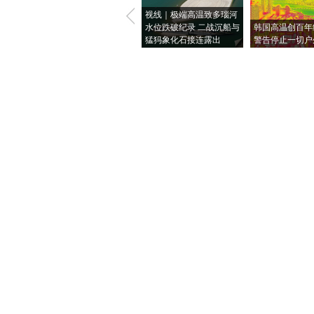
视线｜极端高温致多瑙河
水位跌破纪录 二战沉船与
韩国高温创百年
猛犸象化石接连露出
警告停止一切户