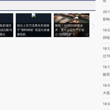
倍
20:1
影响
致多瑙河
加沙上百万流离失所者困
视线｜HYROX的吸金
马航飞行员
二战沉船与
于“塑料烤箱” 高温引发健
术：是什么让中产们甘
粒摇头丸 尿
19:5
露出
康危机
心“花钱找虐”？
毒品
持续
19:1
过7
19:1
能否
19:
大选
19:0