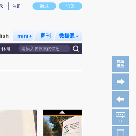
录
注册
商城
订阅
lish
mini+
周刊
数据通
讣闻
0