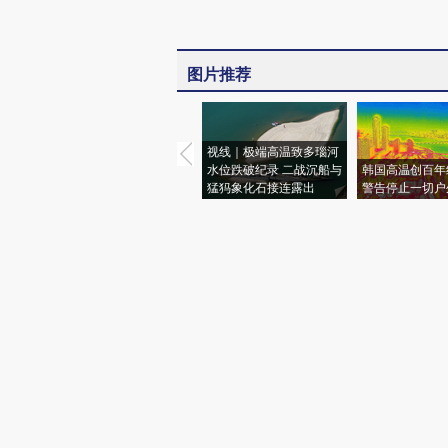
图片推荐
视线｜极端高温致多瑙河
水位跌破纪录 二战沉船与
韩国高温创百年
猛犸象化石接连露出
警告停止一切户