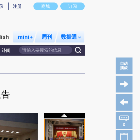
录
注册
商城
订阅
lish
mini+
周刊
数据通
讣闻
报告
0