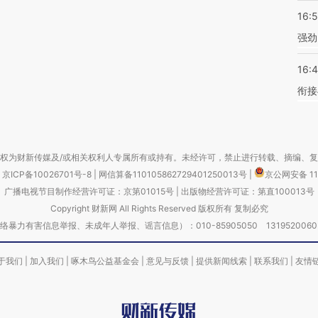
16:
强劲
16:
衔接
权为财新传媒及/或相关权利人专属所有或持有。未经许可，禁止进行转载、摘编、
京ICP备10026701号-8
|
网信算备110105862729401250013号
|
京公网安备 11
广播电视节目制作经营许可证：京第01015号
|
出版物经营许可证：第直100013号
Copyright 财新网 All Rights Reserved 版权所有 复制必究
害信息举报、未成年人举报、谣言信息）：010-85905050 13195200605 举报邮
于我们
|
加入我们
|
啄木鸟公益基金会
|
意见与反馈
|
提供新闻线索
|
联系我们
|
友情