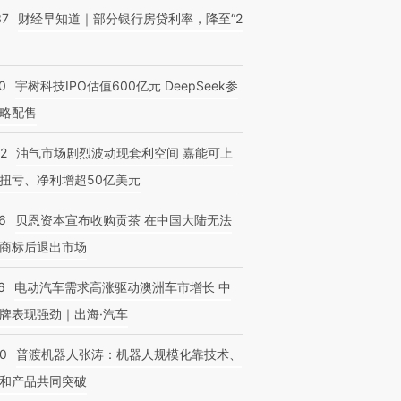
37
财经早知道｜部分银行房贷利率，降至“2
0
宇树科技IPO估值600亿元 DeepSeek参
略配售
OX的吸金
马航飞行员跨国走私7万
视线｜被称为“蟑螂”的印
让中产们甘
22
油气市场剧烈波动现套利空间 嘉能可上
粒摇头丸 尿检体内含3种
度Z世代 用街头抗争将教
秘鲁纳斯
”？
毒品
育部长拱下台
13人遇难
扭亏、净利增超50亿美元
6
贝恩资本宣布收购贡茶 在中国大陆无法
商标后退出市场
6
电动汽车需求高涨驱动澳洲车市增长 中
牌表现强劲｜出海·汽车
00
普渡机器人张涛：机器人规模化靠技术、
和产品共同突破