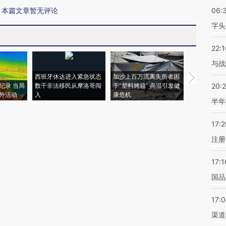
本篇文章暂无评论
06:
字头
22:1
与战
西班牙休达进入紧急状态
加沙上百万流离失所者困
视线｜HYR
纪录 当局
数千非法移民从摩洛哥闯
于“塑料烤箱” 高温引发健
术：是什么
20:
外活动
入
康危机
心“花钱找虐
半年
17:2
注册
17:1
国品
17:
渠道