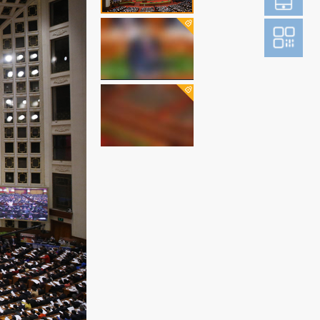
登
成为财新m
图片