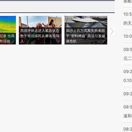
条船
10:
的天
西班牙休达进入紧急状态
加沙上百万流离失所者困
视线｜HYR
纪录 当局
数千非法移民从摩洛哥闯
于“塑料烤箱” 高温引发健
术：是什么
10:
外活动
入
康危机
心“花钱找虐
09:
元二
09:
0.1
09:
08:
速和
08: