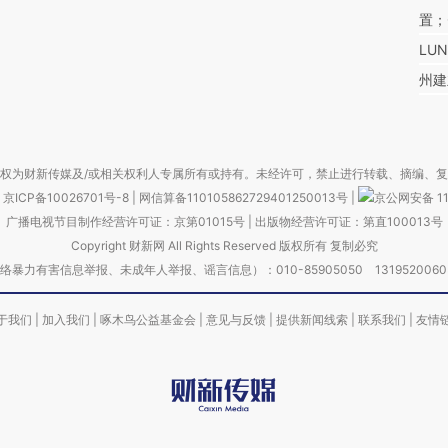
置；
LU
州建
权为财新传媒及/或相关权利人专属所有或持有。未经许可，禁止进行转载、摘编、
京ICP备10026701号-8
|
网信算备110105862729401250013号
|
京公网安备 11
广播电视节目制作经营许可证：京第01015号
|
出版物经营许可证：第直100013号
Copyright 财新网 All Rights Reserved 版权所有 复制必究
害信息举报、未成年人举报、谣言信息）：010-85905050 13195200605 举报邮
于我们
|
加入我们
|
啄木鸟公益基金会
|
意见与反馈
|
提供新闻线索
|
联系我们
|
友情