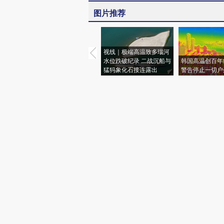
图片推荐
视线｜极端高温致多瑙河
水位跌破纪录 二战沉船与
韩国高温创百年
猛犸象化石接连露出
警告停止一切户