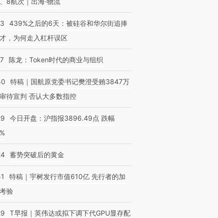
、8航次｜出海·物流
53
439%之后的6天：被硅谷和华尔街追捧
才，为何走入杠杆误区
OX的吸金
马航飞行员跨国走私7万
视线｜被称为“蟑螂”的印
让中产们甘
07
陈龙：Token时代的商业与组织
粒摇头丸 尿检体内含3种
度Z世代 用街头抗争将教
秘鲁纳斯
”？
毒品
育部长拱下台
13人遇难
50
特稿｜国航原党委书记樊澄受贿3847万
审待宣判 否认大多数指控
29
今日开盘：沪指报3896.49点 跌幅
0%
24
蓄势突破后的黄金
51
特稿｜宇树发行市值610亿 先行者的加
考验
29
T早报｜英伟达或拟下调下代GPU显存配