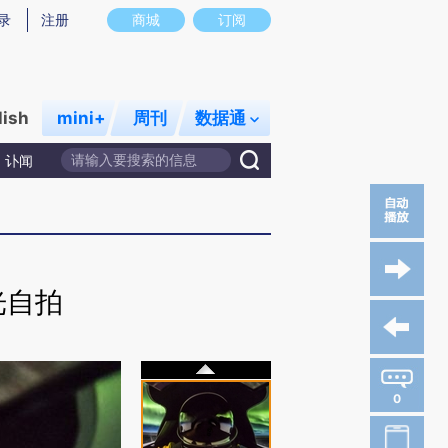
录
注册
商城
订阅
lish
mini+
周刊
数据通
讣闻
光自拍
0