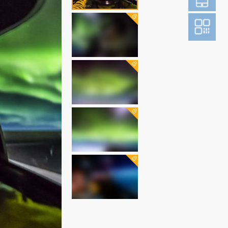
登
成为财新m
图片