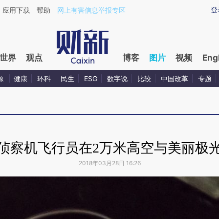
登
应用下载
帮助
网上有害信息举报专区
世界
观点
博客
图片
视频
Eng
源
健康
环科
民生
ESG
数字说
比较
中国改革
专题
侦察机飞行员在2万米高空与美丽极
2018年03月28日 16:26