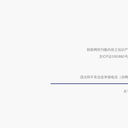
财新网所刊载内容之知识产
京ICP证090880号
违法和不良信息举报电话（涉网络暴力有
关