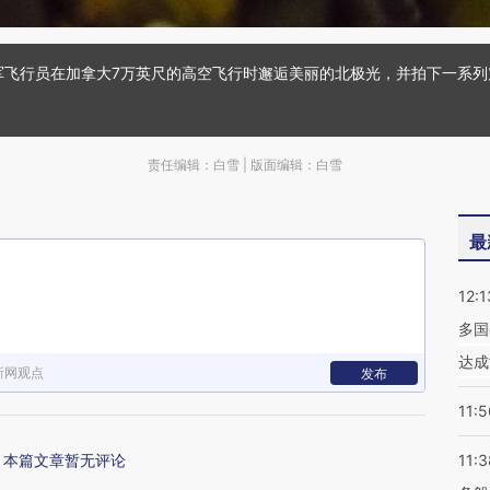
空军飞行员在加拿大7万英尺的高空飞行时邂逅美丽的北极光，并拍下一系列
责任编辑：白雪 | 版面编辑：白雪
最
12:1
多国
达成
新网观点
发布
11:5
本篇文章暂无评论
11:3