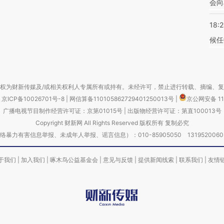
会向
18:
候任
权为财新传媒及/或相关权利人专属所有或持有。未经许可，禁止进行转载、摘编、
京ICP备10026701号-8
|
网信算备110105862729401250013号
|
京公网安备 11
广播电视节目制作经营许可证：京第01015号
|
出版物经营许可证：第直100013号
Copyright 财新网 All Rights Reserved 版权所有 复制必究
害信息举报、未成年人举报、谣言信息）：010-85905050 13195200605 举报邮
于我们
|
加入我们
|
啄木鸟公益基金会
|
意见与反馈
|
提供新闻线索
|
联系我们
|
友情