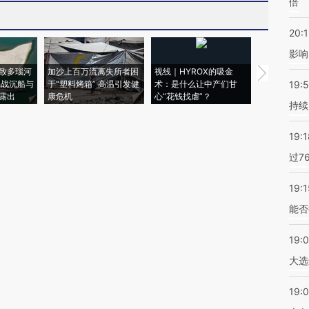
倍
20:1
影响
致多瑙河
加沙上百万流离失所者困
视线｜HYROX的吸金
马航飞行员
二战沉船与
于“塑料烤箱” 高温引发健
术：是什么让中产们甘
粒摇头丸 尿
19:5
露出
康危机
心“花钱找虐”？
毒品
持续
19:1
过7
19:1
能否
19:
大选
19:0