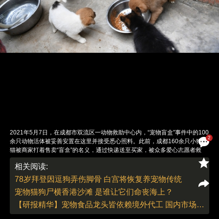
2021年5月7日，在成都市双流区一动物救助中心内，“宠物盲盒”事件中的100
2
余只动物活体被妥善安置在这里并接受悉心照料。此前，成都160余只小狗小
猫被商家打着售卖“盲盒”的名义，通过快递送至买家，被众多爱心志愿者救
下。图/IC PHOTO
相关阅读:
责任编辑：李泊静 | 版面编辑：李泊静
78岁拜登因逗狗弄伤脚骨 白宫将恢复养宠物传统
宠物猫狗尸横香港沙滩 是谁让它们命丧海上？
【研报精华】宠物食品龙头皆依赖境外代工 国内市场仍待开发