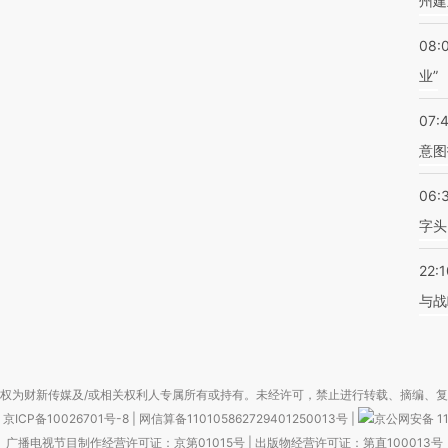
州建
08:
业”
07:
意图
06:
字头
22:1
与战
权为财新传媒及/或相关权利人专属所有或持有。未经许可，禁止进行转载、摘编、
京ICP备10026701号-8
|
网信算备110105862729401250013号
|
京公网安备 11
广播电视节目制作经营许可证：京第01015号
|
出版物经营许可证：第直100013号