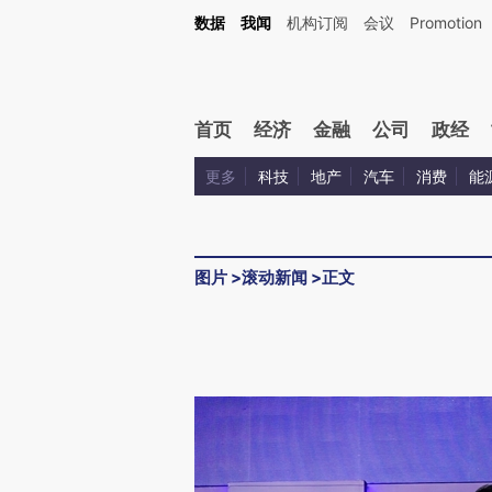
数据
我闻
机构订阅
会议
Promotion
首页
经济
金融
公司
政经
更多
科技
地产
汽车
消费
能
图片
>
滚动新闻
>
正文