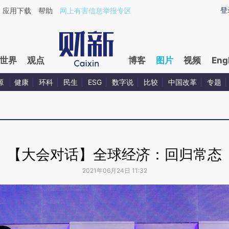
登
应用下载
帮助
网上有害信息举报专区
世界
观点
博客
图片
视频
Eng
源
健康
环科
民生
ESG
数字说
比较
中国改革
专题
【大会对话】全球经济：回归常态
2021年06月24日 11:32