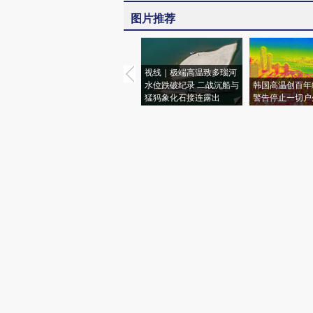
图片推荐
视线｜极端高温致多瑙河
水位跌破纪录 二战沉船与
韩国高温创百年
猛犸象化石接连露出
警告停止一切户