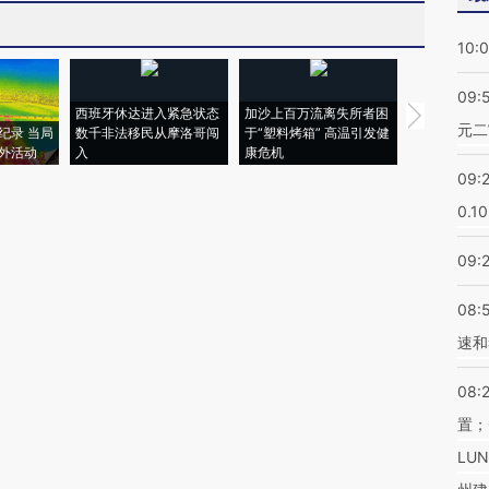
10:
09:
西班牙休达进入紧急状态
加沙上百万流离失所者困
视线｜HYR
元二
纪录 当局
数千非法移民从摩洛哥闯
于“塑料烤箱” 高温引发健
术：是什么
外活动
入
康危机
心“花钱找虐
09:
0.1
09:
08:
速和
08:
置；
LU