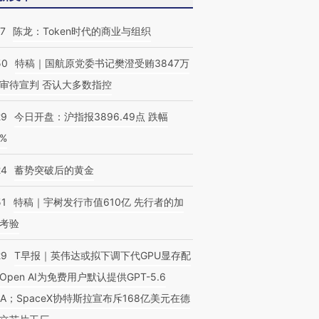
07
陈龙：Token时代的商业与组织
50
特稿｜国航原党委书记樊澄受贿3847万
OX的吸金
马航飞行员跨国走私7万
视线｜被称为“蟑螂”的印
审待宣判 否认大多数指控
让中产们甘
粒摇头丸 尿检体内含3种
度Z世代 用街头抗争将教
秘鲁纳斯
”？
毒品
育部长拱下台
13人遇难
29
今日开盘：沪指报3896.49点 跌幅
0%
24
蓄势突破后的黄金
51
特稿｜宇树发行市值610亿 先行者的加
考验
29
T早报｜英伟达或拟下调下代GPU显存配
Open AI为免费用户默认提供GPT-5.6
NA；SpaceX协特斯拉宣布斥168亿美元在德