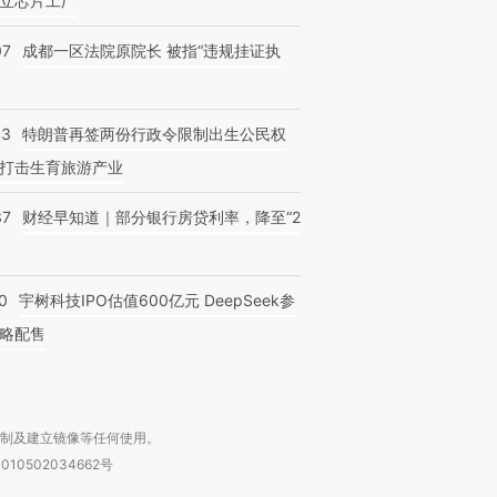
立芯片工厂
07
成都一区法院原院长 被指“违规挂证执
43
特朗普再签两份行政令限制出生公民权
打击生育旅游产业
37
财经早知道｜部分银行房贷利率，降至“2
0
宇树科技IPO估值600亿元 DeepSeek参
略配售
复制及建立镜像等任何使用。
010502034662号