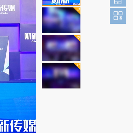
登
成为财新m
图片