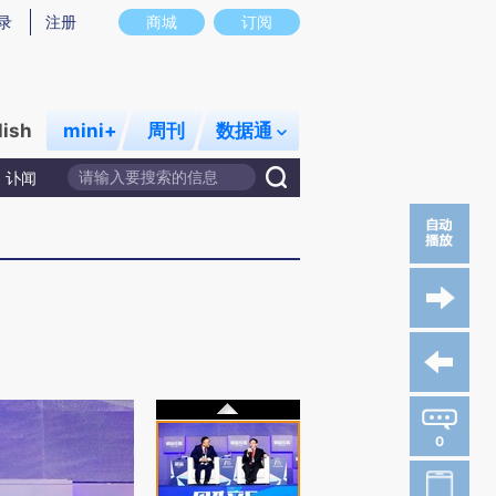
录
注册
商城
订阅
lish
mini+
周刊
数据通
讣闻
0