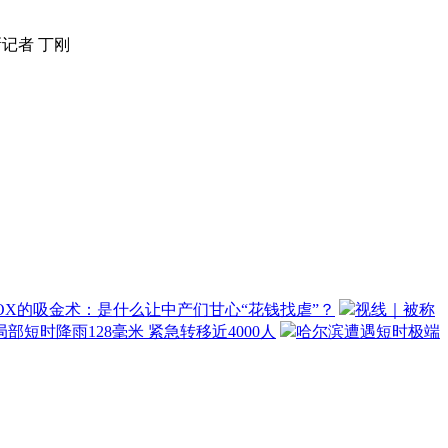
记者 丁刚
OX的吸金术：是什么让中产们甘心“花钱找虐”？
视线｜被称
部短时降雨128毫米 紧急转移近4000人
哈尔滨遭遇短时极端