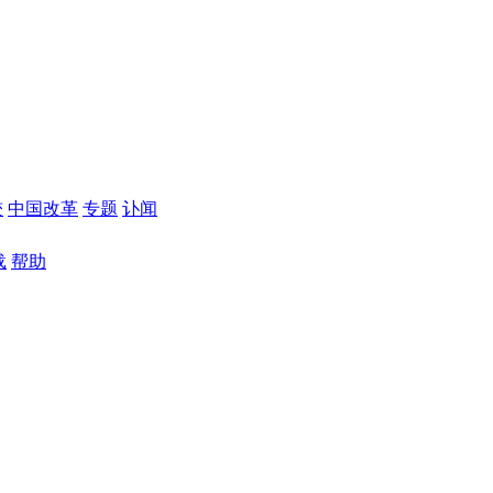
较
中国改革
专题
讣闻
载
帮助