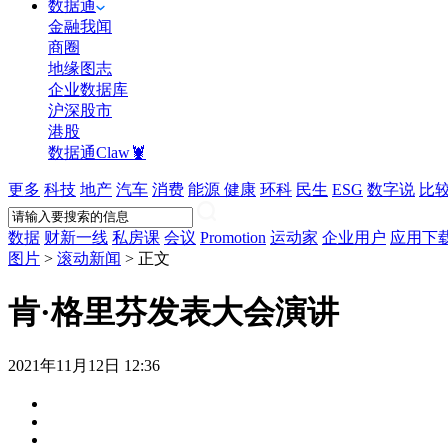
数据通
金融我闻
商圈
地缘图志
企业数据库
沪深股市
港股
数据通Claw🦞
更多
科技
地产
汽车
消费
能源
健康
环科
民生
ESG
数字说
比
数据
财新一线
私房课
会议
Promotion
运动家
企业用户
应用下
图片
>
滚动新闻
>
正文
肯·格里芬发表大会演讲
2021年11月12日 12:36