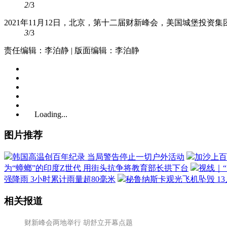
2
/3
2021年11月12日，北京，第十二届财新峰会，美国城堡投资
3
/3
责任编辑：李泊静 | 版面编辑：李泊静
Loading...
图片推荐
韩国高温创百年纪录 当局警告停止一切户外活动
加沙上百
为“蟑螂”的印度Z世代 用街头抗争将教育部长拱下台
视线｜
强降雨 3小时累计雨量超80毫米
秘鲁纳斯卡观光飞机坠毁 1
相关报道
财新峰会两地举行 胡舒立开幕点题