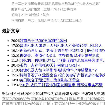
第十二届财新峰会开幕 财新总编辑王烁致辞“寻找最大公约数”
财新峰会“云端”相聚，主题：为了命运共同体
前瞻｜APEC峰会线上举办
下周前瞻：中共十九届六中全会；APEC线上峰会
最新文章
20:26
河南西平“7.30”刑案嫌犯落网
17:00
普渡机器人张涛：人形机器人不会替代专用机器人
16:14
创新药再活跃，龙头上调全年业绩指引｜医药股周
15:51
被爆炒、高溢价 QDII、国投白银LOF明确被退市
11:34
7月CPI、PPI同比均低于预期 PPI同比结束持续改
20:46
观势｜离岸信托90天补税窗口期疑问
17:00
普渡机器人如何平衡“脚踏实地”与“仰望星空”？
15:57
特朗普召开矿业圆桌会 拟向关键矿产投资超20亿美元
14:09
美日联合干预汇率，为何影响了黄金
13:32
“90后”农民工讨薪涉刑案发回重审 因部分事实不清
财新网所刊载内容之知识产权为财新传媒及/或相关权利人专
京ICP证090880号
京ICP备10026701号-8
|
网信算备11010586272
广播电视节目制作经营许可证：京第01015号
|
出版物经营许可证