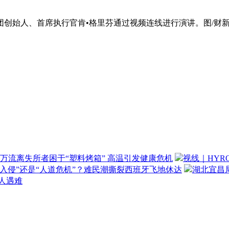
集团创始人、首席执行官肯•格里芬通过视频连线进行演讲。图/财新
万流离失所者困于“塑料烤箱” 高温引发健康危机
视线｜HYR
“入侵”还是“人道危机”？难民潮撕裂西班牙飞地休达
湖北宜昌局
3人遇难