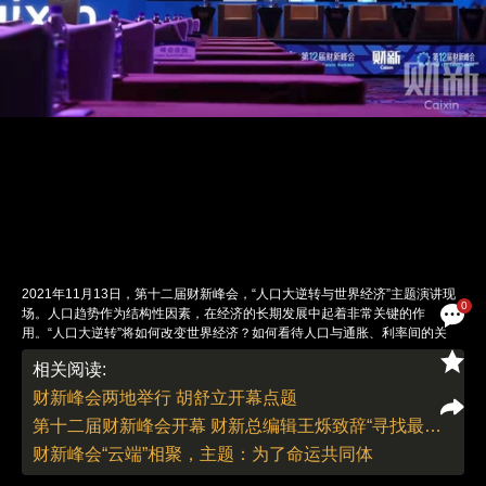
2021年11月13日，第十二届财新峰会，“人口大逆转与世界经济”主题演讲现
0
场。人口趋势作为结构性因素，在经济的长期发展中起着非常关键的作
用。“人口大逆转”将如何改变世界经济？如何看待人口与通胀、利率间的关
系？中国和世界如何共同应对人口老龄化给生产率和经济增长等造成的冲击？
相关阅读:
嘉宾围绕以上问题发表演讲。图/财新记者 张芮雪 实习记者 丁可
责任编辑：白雪 | 版面编辑：白雪
财新峰会两地举行 胡舒立开幕点题
第十二届财新峰会开幕 财新总编辑王烁致辞“寻找最大公约数”
财新峰会“云端”相聚，主题：为了命运共同体