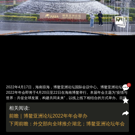
0
2022年4月17日，海南琼海，博鳌亚洲论坛国际会议中心。博鳌亚洲论坛
2022年年会即将于4月20日至22日在海南博鳌举行。本届年会主题为“疫情与
世界：共促全球发展，构建共同未来”，以线上线下相结合的方式举办。目前
年会各项筹备工作已经准备就绪。图：视觉中国
相关阅读:
责任编辑：白雪 | 版面编辑：白雪
前瞻｜博鳌亚洲论坛2022年年会举办
下周前瞻：外交部向全球推介湖北；博鳌亚洲论坛年会