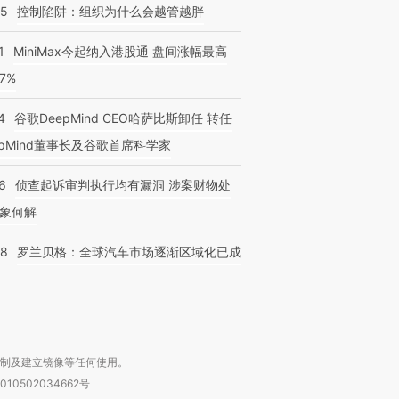
05
控制陷阱：组织为什么会越管越胖
1
MiniMax今起纳入港股通 盘间涨幅最高
77%
4
谷歌DeepMind CEO哈萨比斯卸任 转任
epMind董事长及谷歌首席科学家
6
侦查起诉审判执行均有漏洞 涉案财物处
象何解
58
罗兰贝格：全球汽车市场逐渐区域化已成
复制及建立镜像等任何使用。
010502034662号