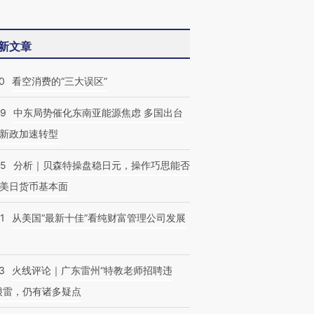
新文章
0
看空消费的“三大误区”
跨国走私7万
视线｜HYROX的吸金
视线｜被
59
中东局势催化东南亚能源焦虑 多国出台
检体内含3种
术：是什么让中产们甘
泽连斯基密集出访美英 索
度Z世代
心“花钱找虐”？
要防空导弹“救急”
育部长拱
新政加速转型
05
分析｜贝森特操盘稳日元，操作巧思能否
美日货币基本面
1
从美国“最新十佳”看纯财富管理公司发展
3
火线评论｜广东雷州“特教老师招聘违
很雷，仍有诸多疑点