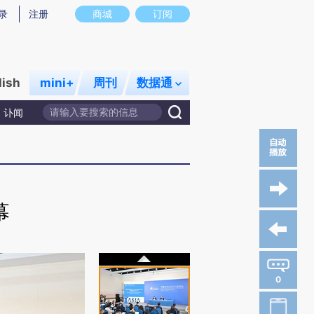
录
注册
商城
订阅
lish
mini+
周刊
数据通
讣闻
幕
0