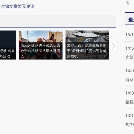
消
本篇文章暂无评论
最
15:1
西班牙休达进入紧急状态
加沙上百万流离失所者困
马航飞行员
14:
纪录 当局
数千非法移民从摩洛哥闯
于“塑料烤箱” 高温引发健
粒摇头丸 尿
外活动
入
康危机
毒品
光伏
14:
撬动
14:0
路径
13:1
规”