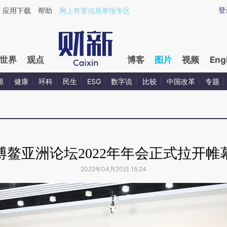
登
应用下载
帮助
网上有害信息举报专区
世界
观点
博客
图片
视频
Eng
源
健康
环科
民生
ESG
数字说
比较
中国改革
专题
博鳌亚洲论坛2022年年会正式拉开帷
2022年04月20日 15:24