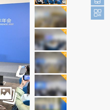
登
成为财新m
图片