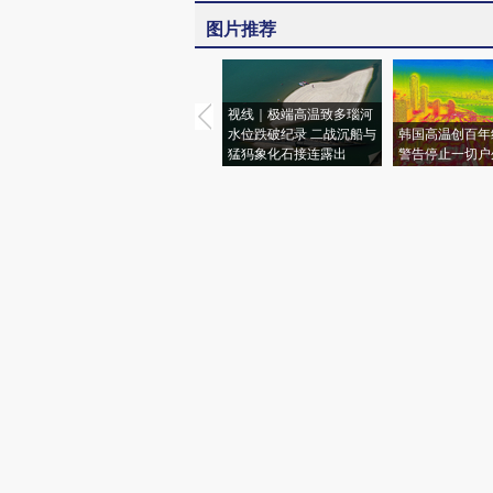
图片推荐
视线｜极端高温致多瑙河
水位跌破纪录 二战沉船与
韩国高温创百年
猛犸象化石接连露出
警告停止一切户