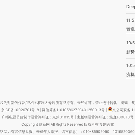
De
11:5
置乱
10:
趋势
10:
济机
权为财新传媒及/或相关权利人专属所有或持有。未经许可，禁止进行转载、摘编、
京ICP备10026701号-8
|
网信算备110105862729401250013号
|
京公网安备 11
广播电视节目制作经营许可证：京第01015号
|
出版物经营许可证：第直100013号
Copyright 财新网 All Rights Reserved 版权所有 复制必究
害信息举报、未成年人举报、谣言信息）：010-85905050 13195200605 举报邮