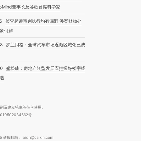
epMind董事长及谷歌首席科学家
6
侦查起诉审判执行均有漏洞 涉案财物处
象何解
58
罗兰贝格：全球汽车市场逐渐区域化已成
50
盛松成：房地产转型发展应把握好楼宇经
遇
复制及建立镜像等任何使用。
010502034662号
箱：laixin@caixin.com