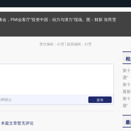
新峰会，PMI会客厅“投资中国：动力与潜力”现场。图：财新 张芮雪
责任编辑：白雪 | 版面编辑：白雪
相
第十
遇”
第十
展新
第十
新网观点
发布
遇”
最
本篇文章暂无评论