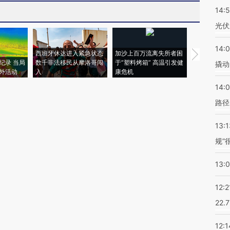
14:
光伏
14:
西班牙休达进入紧急状态
加沙上百万流离失所者困
马航飞行员
纪录 当局
数千非法移民从摩洛哥闯
于“塑料烤箱” 高温引发健
粒摇头丸 尿
撬动
外活动
入
康危机
毒品
14:0
路径
13:1
规”
13:
12:2
22.
12:1