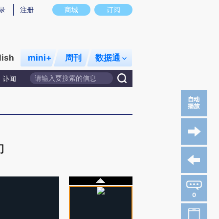
录
注册
商城
订阅
lish
mini+
周刊
数据通
讣闻
力
0