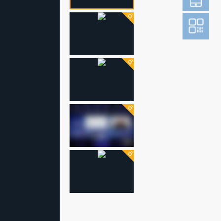
登
成为财新m
图片