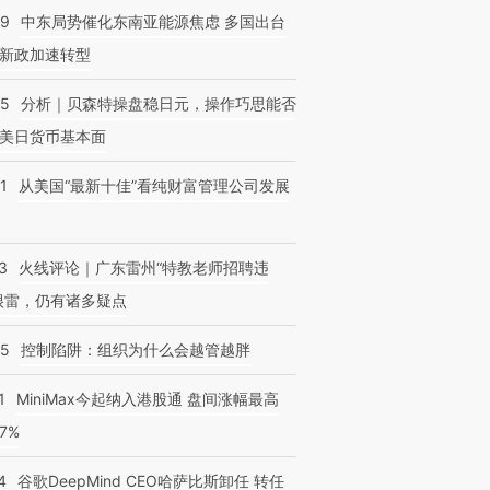
59
中东局势催化东南亚能源焦虑 多国出台
新政加速转型
05
分析｜贝森特操盘稳日元，操作巧思能否
跨国走私7万
视线｜HYROX的吸金
视线｜被
检体内含3种
术：是什么让中产们甘
泽连斯基密集出访美英 索
度Z世代
美日货币基本面
心“花钱找虐”？
要防空导弹“救急”
育部长拱
1
从美国“最新十佳”看纯财富管理公司发展
3
火线评论｜广东雷州“特教老师招聘违
很雷，仍有诸多疑点
05
控制陷阱：组织为什么会越管越胖
1
MiniMax今起纳入港股通 盘间涨幅最高
77%
4
谷歌DeepMind CEO哈萨比斯卸任 转任