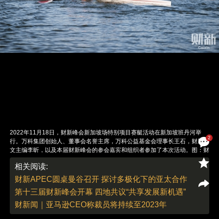
2022年11月18日，财新峰会新加坡场特别项目赛艇活动在新加坡班丹河举
2
行。万科集团创始人、董事会名誉主席，万科公益基金会理事长王石，财新英
文主编李昕，以及本届财新峰会的参会嘉宾和组织者参加了本次活动。图：财
新
相关阅读:
责任编辑：董德 | 版面编辑：李泊静
财新APEC圆桌曼谷召开 探讨多极化下的亚太合作
第十三届财新峰会开幕 四地共议“共享发展新机遇”
财新闻｜亚马逊CEO称裁员将持续至2023年