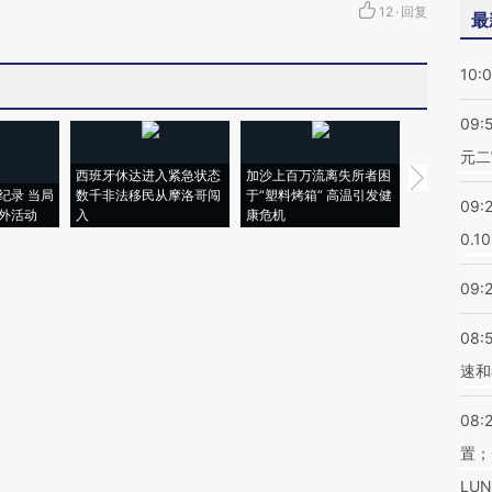
12
·
回复
最
10:
09:
元二
西班牙休达进入紧急状态
加沙上百万流离失所者困
视线｜HYR
纪录 当局
数千非法移民从摩洛哥闯
于“塑料烤箱” 高温引发健
术：是什么
09:
外活动
入
康危机
心“花钱找虐
0.1
09:
08:
速和
08:
置；
LU