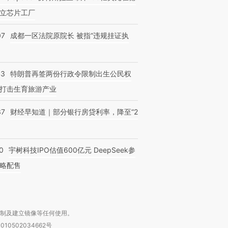
立芯片工厂
07
成都一区法院原院长 被指“违规挂证执
43
特朗普再签两份行政令限制出生公民权
打击生育旅游产业
37
财经早知道｜部分银行房贷利率，降至“2
0
宇树科技IPO估值600亿元 DeepSeek参
略配售
复制及建立镜像等任何使用。
010502034662号