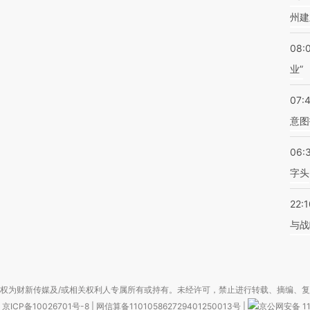
州建
08:
业”
07:
意图
06:
字头
22:1
与战
权为财新传媒及/或相关权利人专属所有或持有。未经许可，禁止进行转载、摘编、
京ICP备10026701号-8
|
网信算备110105862729401250013号
|
京公网安备 11