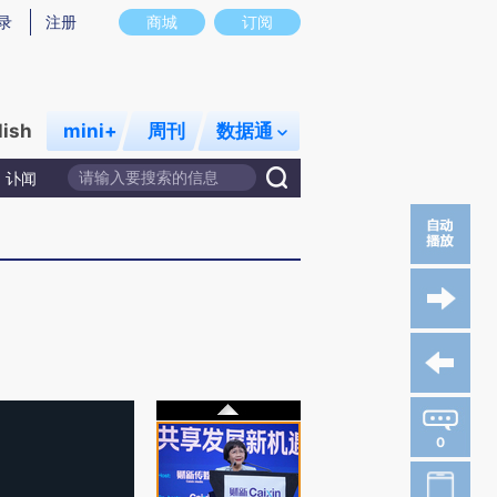
录
注册
商城
订阅
lish
mini+
周刊
数据通
讣闻
0