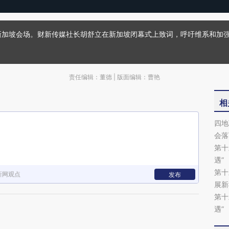
会新加坡会场。财新传媒社长胡舒立在新加坡闭幕式上致词，呼吁维系和加
责任编辑：董德 | 版面编辑：曹艳
相
四地
会落
第十
遇”
第十
新网观点
发布
展新
第十
遇”