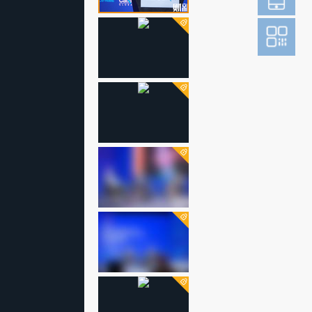
登
成为财新m
图片