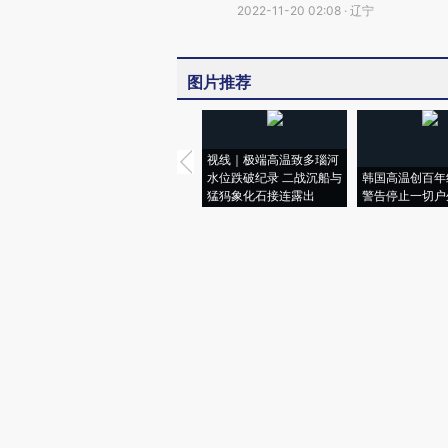
2022-11-20 02:08 · 辽宁
图片推荐
视线｜极端高温致多瑙河
水位跌破纪录 二战沉船与
韩国高温创百年
猛犸象化石接连露出
警告停止一切户