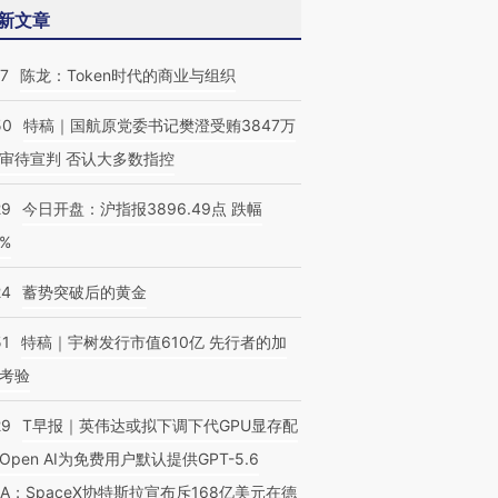
新文章
07
陈龙：Token时代的商业与组织
50
特稿｜国航原党委书记樊澄受贿3847万
审待宣判 否认大多数指控
OX的吸金
马航飞行员跨国走私7万
视线｜被称为“蟑螂”的印
让中产们甘
粒摇头丸 尿检体内含3种
度Z世代 用街头抗争将教
秘鲁纳斯
29
今日开盘：沪指报3896.49点 跌幅
”？
毒品
育部长拱下台
13人遇难
0%
24
蓄势突破后的黄金
51
特稿｜宇树发行市值610亿 先行者的加
考验
29
T早报｜英伟达或拟下调下代GPU显存配
Open AI为免费用户默认提供GPT-5.6
NA；SpaceX协特斯拉宣布斥168亿美元在德