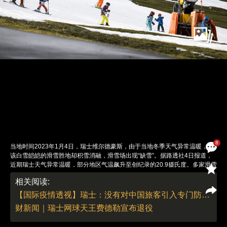
8
当地时间2023年1月4日，瑞士维尔德豪斯，由于当地冬季天气异常温暖，本
该白雪皑皑的滑雪胜地却积雪消融，滑雪场出现“缺雪”。据路透社4日报道，
近期瑞士天气异常温暖，部分地区气温飙升至创纪录的20.9摄氏度。多家滑雪
场因此受到严重影响，还有一些滑雪场被迫关闭。图：Gian Ehrenzeller/IC
相关阅读:
photo
责任编辑：曹艳 | 版面编辑：曹艳
【国际疫情透视】瑞士：没有对中国旅客引入专门防疫措施的计划（1月1日）
财新闻｜瑞士网球天王费德勒宣布退役