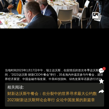
1
当地时间2023年1月17日中午，瑞士达沃斯，在疫情后的首次冬季达沃斯期
间，“2023达沃斯·财新CEO午餐会”举行，35名海内外嘉宾参与午餐会，就世
界经济展望、中国金融市场发展、中美科技脱钩、绿色发展等话题进行讨论。
图：海月（特约）
相关阅读:
责任编辑：董德 | 版面编辑：李泊静
财新达沃斯午餐会：在分裂中的世界寻求最大公约数
2023财新达沃斯辩论会举行 众论中国发展的新篇章