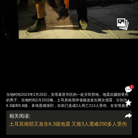
1
当地时间2023年2月20日，安塔基亚市区的一处灾民营地，地震后腿部受伤
的男子。当地时间2月20日晚，土耳其哈塔伊省接连发生两次强震，分别为
6.3级和5.8级，多地震感强烈，目前已造成3人死亡213人受伤。在安塔基亚
市区，一些此前在强震中损毁严重的建筑物发生坍塌，灾民惊魂未定，哭喊着
相关阅读:
寻找亲人。图：财新 丁刚 发自土耳其安塔基亚
责任编辑：李泊静 | 版面编辑：李泊静
土耳其南部又发生6.3级地震 又致3人遇难200多人受伤