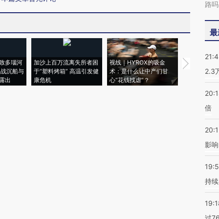
路吗
最
21:
致多瑙河
加沙上百万流离失所者困
视线｜HYROX的吸金
马航飞行员
2.
二战沉船与
于“塑料烤箱” 高温引发健
术：是什么让中产们甘
粒摇头丸 尿
露出
康危机
心“花钱找虐”？
毒品
20:
倍
20:1
影响
19:5
持续
19:1
过7