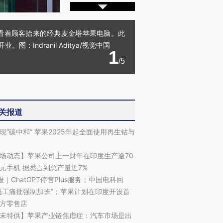
地看着顾客抬来的经典麦金塔苹果电脑。此
ndranil Aditya/视觉中国
1
/5
关报道
现“碳中和” 苹果2025年起全面使用再生钴与
场动态】苹果公司上一财年在印度生产逾70
元手机 据悉占到总产量近7%
报｜ChatGPT停售Plus服务；中国电科回
员工痛批强制加班”；苹果计划在印度开设首
方零售店
末特供】苹果产业链焦虑症：汽车市场是出