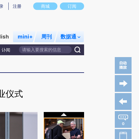
录
注册
商城
订阅
lish
mini+
周刊
数据通
讣闻
业仪式
0