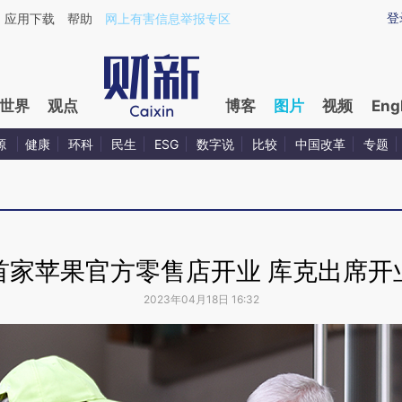
登
应用下载
帮助
网上有害信息举报专区
世界
观点
博客
图片
视频
Eng
源
健康
环科
民生
ESG
数字说
比较
中国改革
专题
首家苹果官方零售店开业 库克出席开
2023年04月18日 16:32