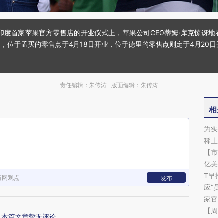
买，印度首家苹果官方零售店的开业仪式上，苹果公司CEO蒂姆·库克惊讶
孟买的零售点于4月18日开业，位于德里的零售点则定于4月20日开业。图：I
责任编辑：朱传涛 | 版面编辑：朱传涛
相
为实
稀土
【市
亿美
T早
新网观点
发布
应“
家官
【周
本篇文章暂无评论