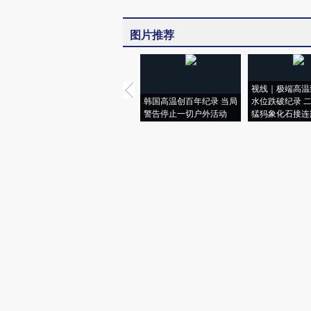
图片推荐
视线｜极端高温
韩国高温创百年纪录 当局
水位跌破纪录 
警告停止一切户外活动
猛犸象化石接连