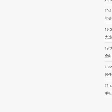
19:1
能否
19:
大选
19:0
会向
18:
候任
17:
手祖