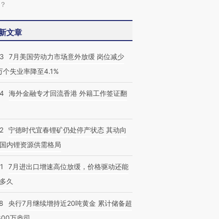
？
新文章
43
7月美国劳动力市场意外放缓 岗位减少
跨国走私7万
视线｜被称为“蟑螂”的印
视线｜“入侵”还是“人道危
3万个失业率降至4.1%
检体内含3种
度Z世代 用街头抗争将教
机”？难民潮撕裂西班牙
秘鲁纳斯
育部长拱下台
飞地休达
13人遇难
14
海外金融专才回流香港 外籍工作签证翻
2
宁德时代宜春锂矿仍处停产状态 其动向
国内锂资源供需格局
1
7月进出口增速高位放缓，价格驱动还能
多久
8
央行7月继续增持近20吨黄金 累计储备超
600万盎司