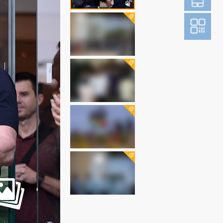
登
成为财新m
图片