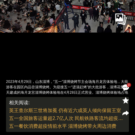
2023年4月29日，山东淄博，“五一”淄博烧烤节主会场海月龙宫体验地，大批
0
游客在园区内品尝淄博烧烤。为迎接五一“进淄赶烤”的大批游客，淄博花费20
天建成的海月龙宫淄博烧烤体验地在4月28日正式营业。淄博烧烤体验地占地
100多亩，可容纳近万人。图：视觉中国
相关阅读:
责任编辑：曹艳 | 版面编辑：曹艳
英王查尔斯三世将加冕 仍有近六成英人倾向保留王室
五一全国旅客运量超2.7亿人次 民航铁路客流均超疫情前
五一餐饮消费超疫情前水平 淄博烧烤带火周边消费