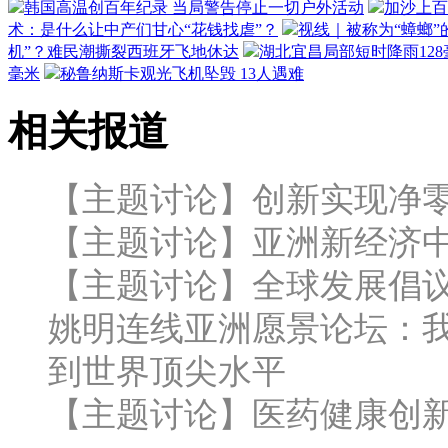
韩国高温创百年纪录 当局警告停止一切户外活动
加沙上百
术：是什么让中产们甘心“花钱找虐”？
视线｜被称为“蟑螂”
机”？难民潮撕裂西班牙飞地休达
湖北宜昌局部短时降雨128毫
毫米
秘鲁纳斯卡观光飞机坠毁 13人遇难
相关报道
【主题讨论】创新实现净
【主题讨论】亚洲新经济
【主题讨论】全球发展倡
姚明连线亚洲愿景论坛：
到世界顶尖水平
【主题讨论】医药健康创