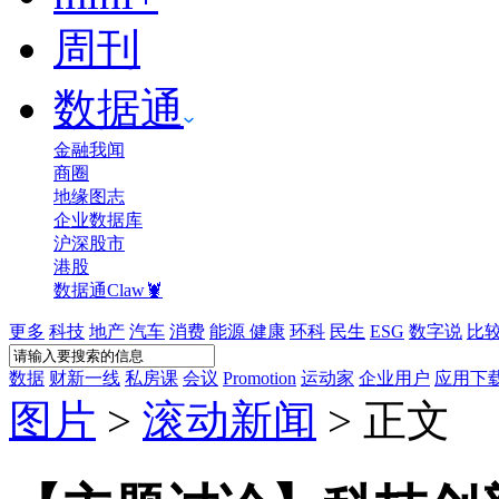
周刊
数据通
金融我闻
商圈
地缘图志
企业数据库
沪深股市
港股
数据通Claw🦞
更多
科技
地产
汽车
消费
能源
健康
环科
民生
ESG
数字说
比
数据
财新一线
私房课
会议
Promotion
运动家
企业用户
应用下
图片
>
滚动新闻
>
正文