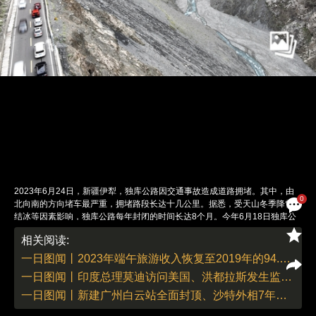
2023年6月24日，新疆伊犁，独库公路因交通事故造成道路拥堵。其中，由
0
北向南的方向堵车最严重，拥堵路段长达十几公里。据悉，受天山冬季降雪、
结冰等因素影响，独库公路每年封闭的时间长达8个月。今年6月18日独库公
路开放通车。图：视觉中国
相关阅读:
责任编辑：刘青 | 版面编辑：刘青
一日图闻丨2023年端午旅游收入恢复至2019年的94.9%、基辅遭导弹袭击致3人死亡
一日图闻丨印度总理莫迪访问美国、洪都拉斯发生监狱暴乱
一日图闻丨新建广州白云站全面封顶、沙特外相7年来首访伊朗