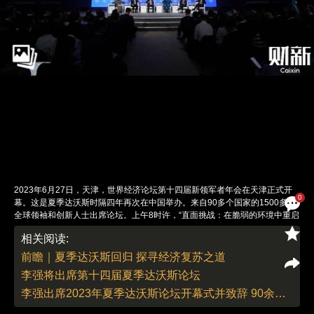
2023年6月27日，天津，世界经济论坛第十四届新领军者年会在天津正式开
0
幕。这是夏季达沃斯时隔四年再次在中国举办。来自90多个国家的1500多位
全球领袖和创新人士出席论坛。上午8时许，“直面挑战：在脆弱的环境中重启
增长”分论坛举行，国资委主任张玉卓、新西兰总理希普金斯、巴巴多斯总理
相关阅读:
莫特利、越南总理范明政、世界经济论坛总裁博尔格·布伦德以及世界贸易组
织（WTO）总干事伊维拉出席并发言。 图：财新 张芮雪
前瞻｜夏季达沃斯回归 探寻经济复苏之道
责任编辑：刘青 | 版面编辑：刘青
李强将出席第十四届夏季达沃斯论坛
李强出席2023年夏季达沃斯论坛开幕式并致辞 90余国1500多人与会